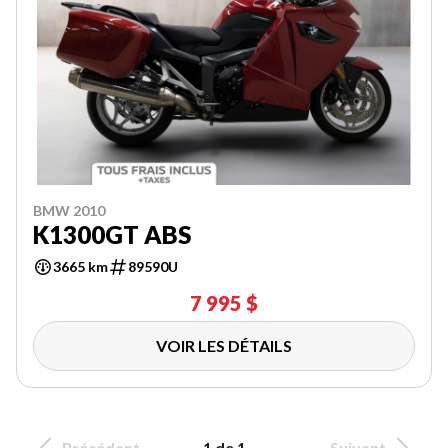
BMW 2010
K1300GT ABS
3665 km
89590U
7 995 $
VOIR LES DÉTAILS
Précédent
1 de 1
Suivant