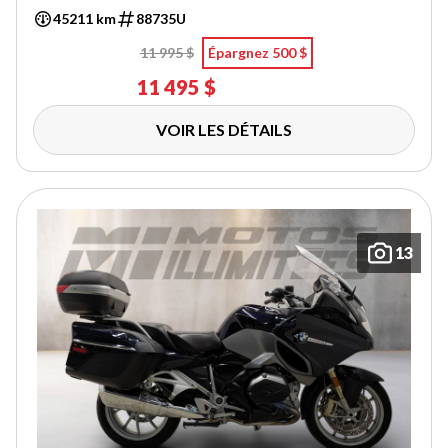
45211 km
88735U
11 995 $
Épargnez 500 $
11 495 $
VOIR LES DÉTAILS
13