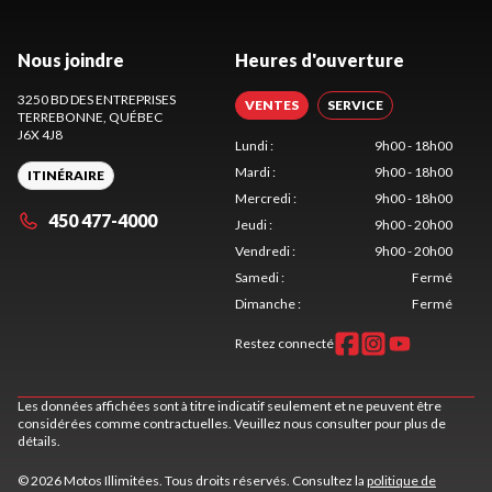
Nous joindre
Heures d'ouverture
3250 BD DES ENTREPRISES
VENTES
SERVICE
TERREBONNE
, QUÉBEC
J6X 4J8
Lundi
:
9h00 - 18h00
Mardi
:
9h00 - 18h00
ITINÉRAIRE
Mercredi
:
9h00 - 18h00
450 477-4000
Jeudi
:
9h00 - 20h00
Vendredi
:
9h00 - 20h00
Samedi
:
Fermé
Dimanche
:
Fermé
Restez connecté
Les données affichées sont à titre indicatif seulement et ne peuvent être
considérées comme contractuelles. Veuillez nous consulter pour plus de
détails.
© 2026 Motos Illimitées. Tous droits réservés. Consultez la
politique de