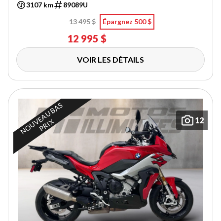
3107 km
89089U
13 495 $
Épargnez 500 $
12 995 $
VOIR LES DÉTAILS
N
O
U
E
A
U
B
A
S
P
R
I
12
V
X