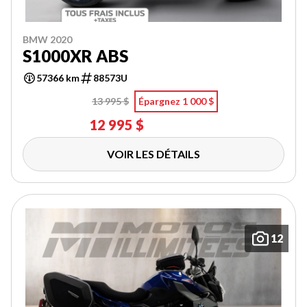
BMW 2020
S1000XR ABS
57366 km
88573U
13 995 $
Épargnez 1 000 $
12 995 $
VOIR LES DÉTAILS
12