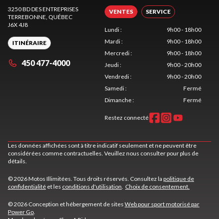
3250 BD DES ENTREPRISES
VENTES
SERVICE
TERREBONNE
, QUÉBEC
J6X 4J8
Lundi
:
9h00 - 18h00
Mardi
:
9h00 - 18h00
ITINÉRAIRE
Mercredi
:
9h00 - 18h00
450 477-4000
Jeudi
:
9h00 - 20h00
Vendredi
:
9h00 - 20h00
Samedi
:
Fermé
Dimanche
:
Fermé
Restez connecté
Les données affichées sont à titre indicatif seulement et ne peuvent être
considérées comme contractuelles. Veuillez nous consulter pour plus de
détails.
© 2026 Motos Illimitées. Tous droits réservés. Consultez la
politique de
confidentialité
et les
conditions d'utilisation
.
Choix de consentement.
© 2026 Conception et hébergement de sites
Web pour sport motorisé par
Power Go
.