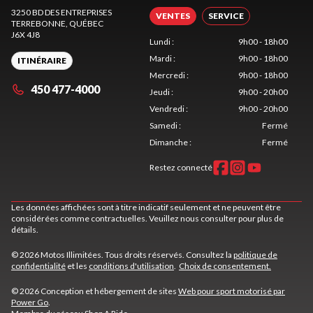
3250 BD DES ENTREPRISES
VENTES
SERVICE
TERREBONNE
, QUÉBEC
J6X 4J8
Lundi
:
9h00 - 18h00
Mardi
:
9h00 - 18h00
ITINÉRAIRE
Mercredi
:
9h00 - 18h00
450 477-4000
Jeudi
:
9h00 - 20h00
Vendredi
:
9h00 - 20h00
Samedi
:
Fermé
Dimanche
:
Fermé
Restez connecté
Les données affichées sont à titre indicatif seulement et ne peuvent être
considérées comme contractuelles. Veuillez nous consulter pour plus de
détails.
© 2026 Motos Illimitées. Tous droits réservés. Consultez la
politique de
confidentialité
et les
conditions d'utilisation
.
Choix de consentement.
© 2026 Conception et hébergement de sites
Web pour sport motorisé par
Power Go
.