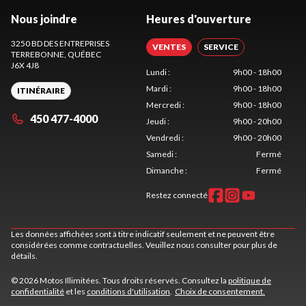
Nous joindre
Heures d'ouverture
3250 BD DES ENTREPRISES
VENTES
SERVICE
TERREBONNE
, QUÉBEC
J6X 4J8
Lundi
:
9h00 - 18h00
Mardi
:
9h00 - 18h00
ITINÉRAIRE
Mercredi
:
9h00 - 18h00
450 477-4000
Jeudi
:
9h00 - 20h00
Vendredi
:
9h00 - 20h00
Samedi
:
Fermé
Dimanche
:
Fermé
Restez connecté
Les données affichées sont à titre indicatif seulement et ne peuvent être
considérées comme contractuelles. Veuillez nous consulter pour plus de
détails.
© 2026 Motos Illimitées. Tous droits réservés. Consultez la
politique de
confidentialité
et les
conditions d'utilisation
.
Choix de consentement.