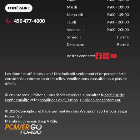
Mardi
:
9h00 - 18h00
ITINÉRAIRE
Mercredi
:
9h00 - 18h00
450 477-4000
Jeudi
:
9h00 - 20h00
Vendredi
:
9h00 - 20h00
Samedi
:
Fermé
Dimanche
:
Fermé
Restez connecté
Les données affichées sont à titre indicatif seulement et ne peuvent être
considérées comme contractuelles. Veuillez nous consulter pour plus de
détails.
© 2026 Motos Illimitées. Tous droits réservés. Consultez la
politique de
confidentialité
et les
conditions d'utilisation
.
Choix de consentement.
© 2026 Conception et hébergement de sites
Web pour sport motorisé par
Power Go
.
Membre du réseau
Shop A Ride
.