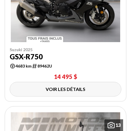
Suzuki 2025
GSX-R750
4683 km
89462U
14 495 $
VOIR LES DÉTAILS
13