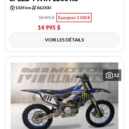
1024 km
86230U
18 495 $
Épargnez 3 500 $
14 995 $
VOIR LES DÉTAILS
12