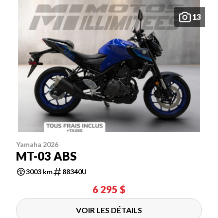
13
Yamaha 2026
MT-03 ABS
3003 km
88340U
6 295 $
VOIR LES DÉTAILS