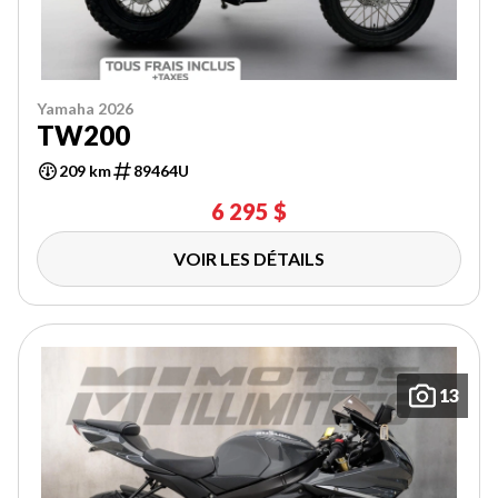
Yamaha 2026
TW200
209 km
89464U
6 295 $
VOIR LES DÉTAILS
13