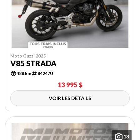
Moto Guzzi 2025
V85 STRADA
488 km
84247U
13 995 $
VOIR LES DÉTAILS
13