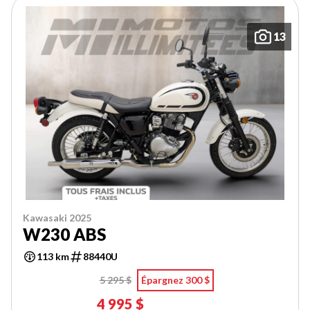
13
Kawasaki 2025
W230 ABS
113 km
88440U
5 295 $
Épargnez 300 $
4 995 $