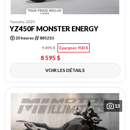
Yamaha 2025
YZ450F MONSTER ENERGY
20 heures
88521U
9 495 $
Épargnez 900 $
8 595 $
VOIR LES DÉTAILS
13