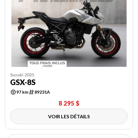
Suzuki 2025
GSX-8S
97 km
89231A
8 295 $
VOIR LES DÉTAILS