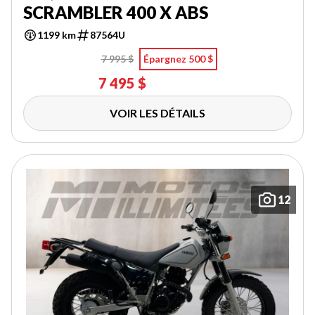
SCRAMBLER 400 X ABS
1199 km
87564U
7 995 $
Épargnez 500 $
7 495 $
VOIR LES DÉTAILS
12