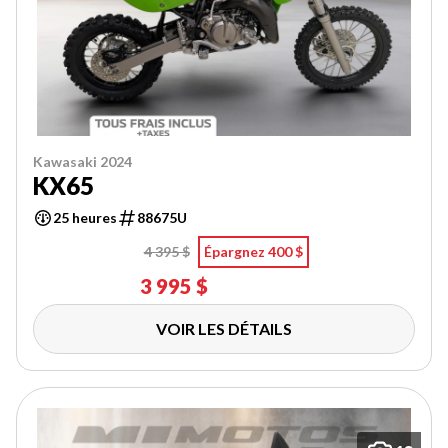
Kawasaki 2024
KX65
25 heures
88675U
4 395 $
Épargnez 400 $
3 995 $
VOIR LES DÉTAILS