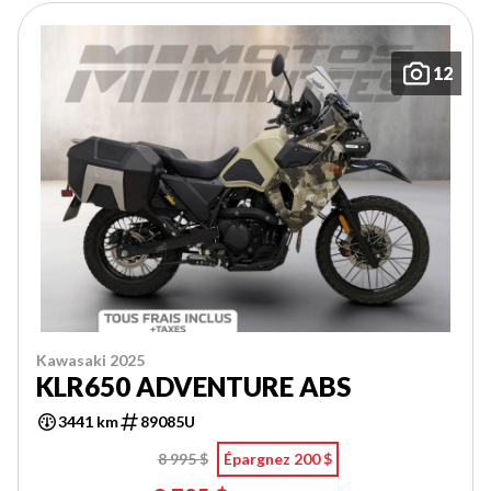
12
Kawasaki 2025
KLR650 ADVENTURE ABS
3441 km
89085U
8 995 $
Épargnez 200 $