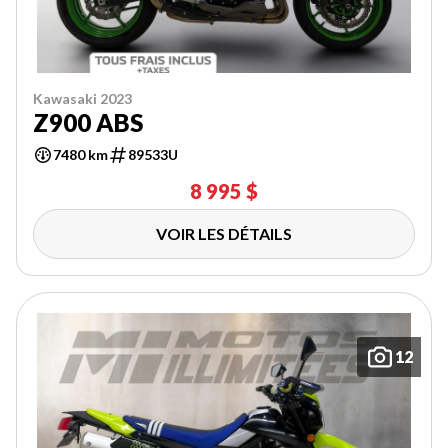
Kawasaki 2023
Z900 ABS
7480 km
89533U
8 995 $
VOIR LES DÉTAILS
12