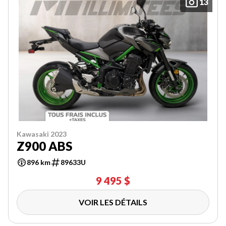
13
Kawasaki 2023
Z900 ABS
896 km
89633U
9 495 $
VOIR LES DÉTAILS