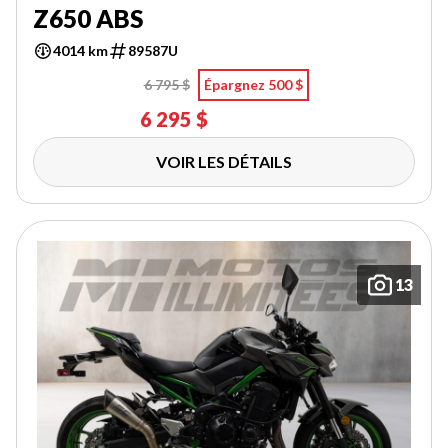
Z650 ABS
4014 km
89587U
6 795 $
Épargnez 500 $
6 295 $
VOIR LES DÉTAILS
13