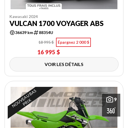
Kawasaki 2024
VULCAN 1700 VOYAGER ABS
36639 km
88354U
18 995 $
Épargnez 2 000 $
16 995 $
VOIR LES DÉTAILS
N
O
U
E
A
U
B
A
S
P
R
I
9
V
X