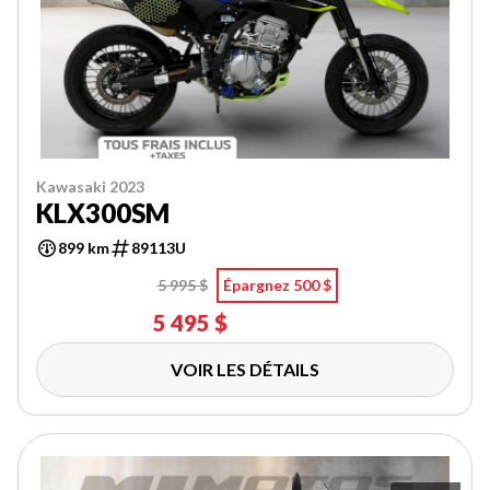
Kawasaki 2023
KLX300SM
899 km
89113U
5 995 $
Épargnez 500 $
5 495 $
VOIR LES DÉTAILS