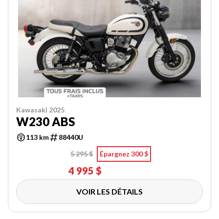
Kawasaki 2025
W230 ABS
113 km
88440U
5 295 $
Épargnez 300 $
4 995 $
VOIR LES DÉTAILS