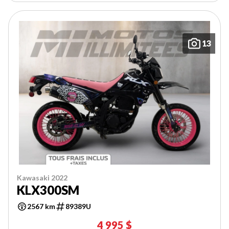
13
Kawasaki 2022
KLX300SM
2567 km
89389U
4 995 $