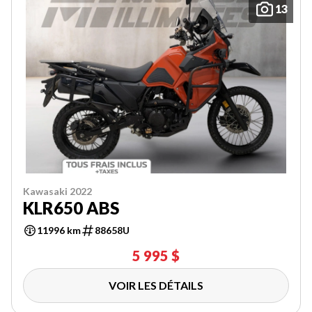
13
Kawasaki 2022
KLR650 ABS
11996 km
88658U
5 995 $
VOIR LES DÉTAILS