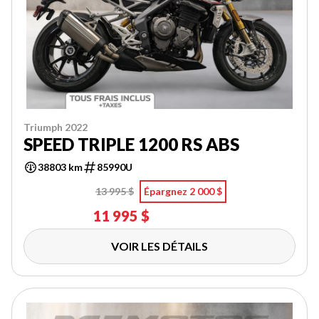
Triumph 2022
SPEED TRIPLE 1200 RS ABS
38803 km
85990U
13 995 $
Épargnez 2 000 $
11 995 $
VOIR LES DÉTAILS