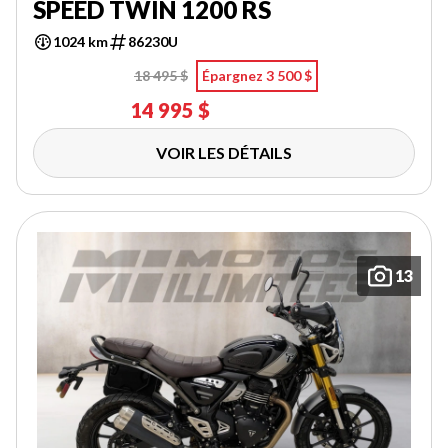
SPEED TWIN 1200 RS
1024 km
86230U
18 495 $
Épargnez 3 500 $
14 995 $
VOIR LES DÉTAILS
13