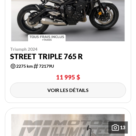
Triumph 2024
STREET TRIPLE 765 R
2275 km
72179U
11 995 $
VOIR LES DÉTAILS
13