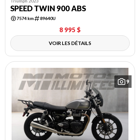
Triumph 2023
SPEED TWIN 900 ABS
7574 km
89640U
8 995 $
VOIR LES DÉTAILS
9