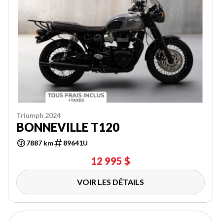
Triumph 2024
BONNEVILLE T120
7887 km
89641U
12 995 $
VOIR LES DÉTAILS