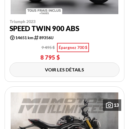
Triumph 2023
SPEED TWIN 900 ABS
14651 km
89356U
9 495 $
Épargnez 700 $
8 795 $
VOIR LES DÉTAILS
13