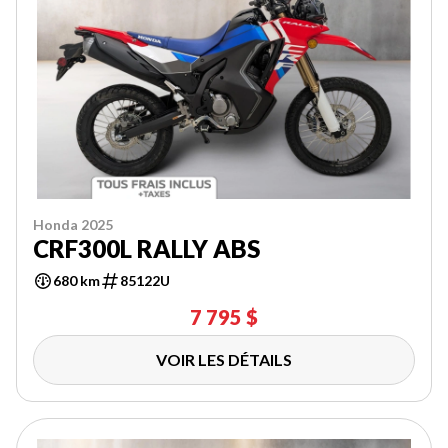
Honda 2025
CRF300L RALLY ABS
680 km
85122U
7 795 $
VOIR LES DÉTAILS