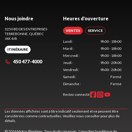
Nous joindre
Heures d'ouverture
3250 BD DES ENTREPRISES
VENTES
SERVICE
TERREBONNE
, QUÉBEC
J6X 4J8
Lundi
:
9h00 - 18h00
Mardi
:
9h00 - 18h00
ITINÉRAIRE
Mercredi
:
9h00 - 18h00
450 477-4000
Jeudi
:
9h00 - 20h00
Vendredi
:
9h00 - 20h00
Samedi
:
Fermé
Dimanche
:
Fermé
Restez connecté
Les données affichées sont à titre indicatif seulement et ne peuvent être
considérées comme contractuelles. Veuillez nous consulter pour plus de
détails.
© 2026 Motos Illimitées. Tous droits réservés. Consultez la
politique de