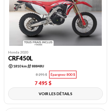
Honda 2020
CRF450L
1810 km
88848U
8 295 $
Épargnez 800 $
7 495 $
VOIR LES DÉTAILS