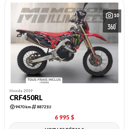
10
Honda 2019
CRF450RL
9470 km
88721U
6 995 $