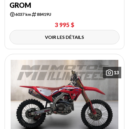
GROM
6037 km
88419U
3 995 $
VOIR LES DÉTAILS
13