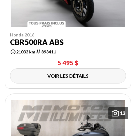
Honda 2016
CBR500RA ABS
21033 km
89341U
5 495 $
VOIR LES DÉTAILS
13