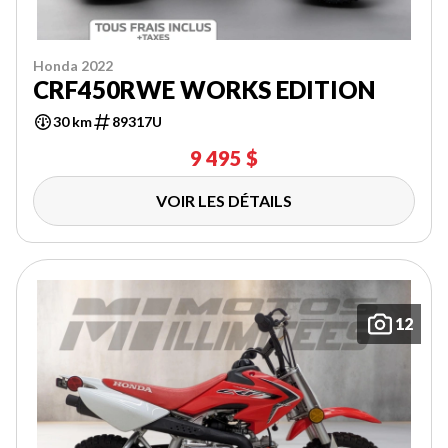
Honda 2022
CRF450RWE WORKS EDITION
30 km
89317U
9 495 $
VOIR LES DÉTAILS
12