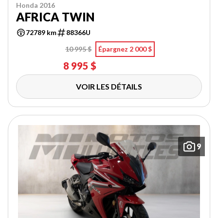
Honda 2016
AFRICA TWIN
72789 km
88366U
10 995 $
Épargnez 2 000 $
8 995 $
VOIR LES DÉTAILS
9