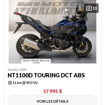
13
Honda 2025
NT1100D TOURING DCT ABS
11 km
89272U
17 995 $
VOIR LES DÉTAILS