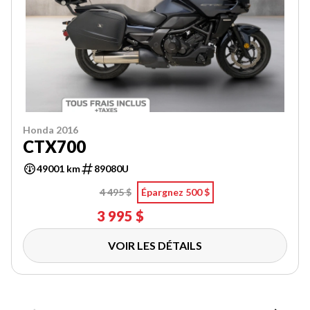
Honda 2016
CTX700
49001 km
89080U
4 495 $
Épargnez 500 $
3 995 $
VOIR LES DÉTAILS