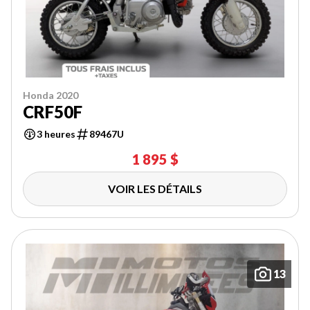
Honda 2020
CRF50F
3 heures
89467U
1 895 $
VOIR LES DÉTAILS
13