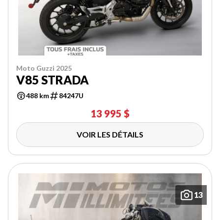
Moto Guzzi 2025
V85 STRADA
488 km
84247U
13 995 $
VOIR LES DÉTAILS
13