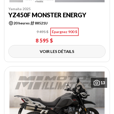
Yamaha 2025
YZ450F MONSTER ENERGY
20 heures
88521U
9 495 $
Épargnez 900 $
8 595 $
VOIR LES DÉTAILS
13