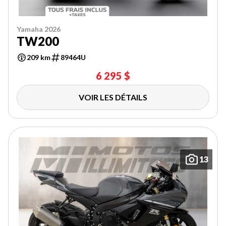
Yamaha 2026
TW200
209 km
89464U
6 295 $
VOIR LES DÉTAILS
13