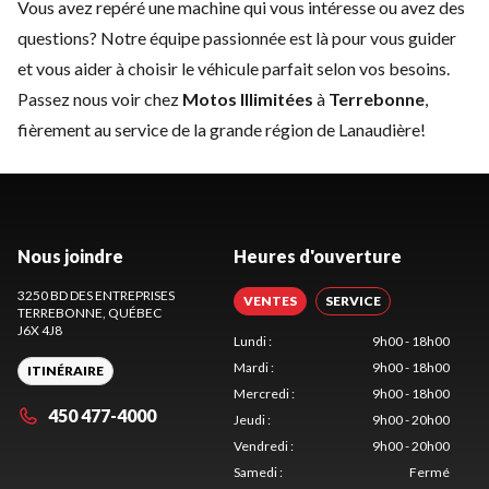
Vous avez repéré une machine qui vous intéresse ou avez des
questions? Notre équipe passionnée est là pour vous guider
et vous aider à choisir le véhicule parfait selon vos besoins.
Passez nous voir chez
Motos Illimitées
à
Terrebonne
,
fièrement au service de la grande région de Lanaudière!
Nous joindre
Heures d'ouverture
3250 BD DES ENTREPRISES
VENTES
SERVICE
TERREBONNE
, QUÉBEC
J6X 4J8
Lundi
:
9h00 - 18h00
Mardi
:
9h00 - 18h00
ITINÉRAIRE
Mercredi
:
9h00 - 18h00
450 477-4000
Jeudi
:
9h00 - 20h00
Vendredi
:
9h00 - 20h00
Samedi
:
Fermé