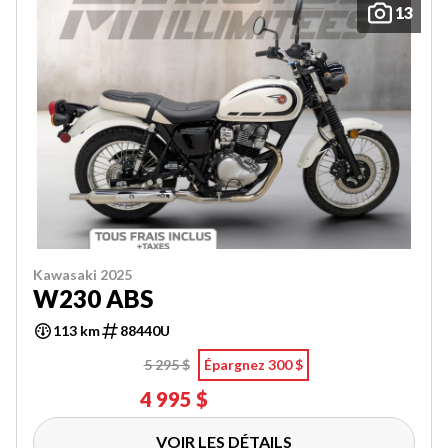
13
Kawasaki 2025
W230 ABS
113 km
88440U
5 295 $
Épargnez 300 $
4 995 $
VOIR LES DÉTAILS