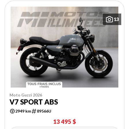
13
Moto Guzzi 2026
V7 SPORT ABS
2949 km
89566U
13 495 $