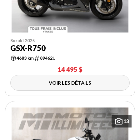
Suzuki 2025
GSX-R750
4683 km
89462U
14 495 $
VOIR LES DÉTAILS
13