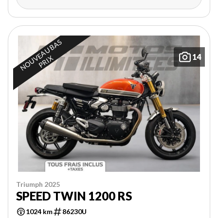
N
O
U
E
A
U
B
A
S
P
R
I
14
V
X
Triumph 2025
SPEED TWIN 1200 RS
1024 km
86230U