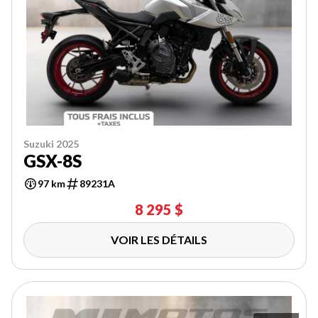
Suzuki 2025
GSX-8S
97 km
89231A
8 295 $
VOIR LES DÉTAILS