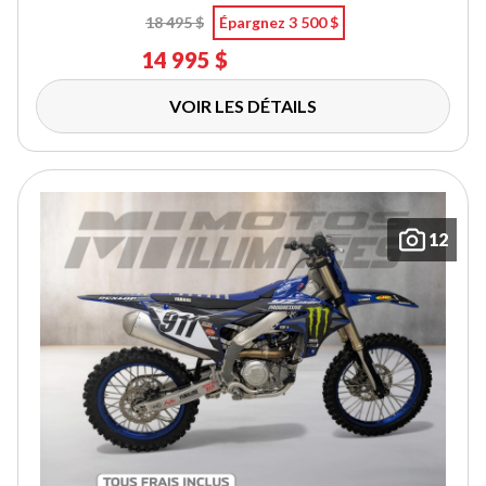
18 495 $
Épargnez 3 500 $
14 995 $
VOIR LES DÉTAILS
12