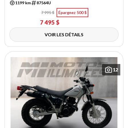
1199 km
87564U
7 995 $
Épargnez 500 $
7 495 $
VOIR LES DÉTAILS
12