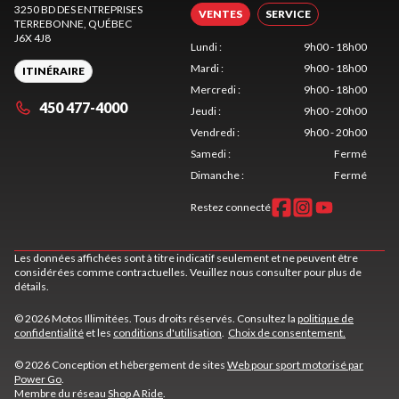
3250 BD DES ENTREPRISES
VENTES
SERVICE
TERREBONNE
, QUÉBEC
J6X 4J8
Lundi
:
9h00 - 18h00
Mardi
:
9h00 - 18h00
ITINÉRAIRE
Mercredi
:
9h00 - 18h00
450 477-4000
Jeudi
:
9h00 - 20h00
Vendredi
:
9h00 - 20h00
Samedi
:
Fermé
Dimanche
:
Fermé
Restez connecté
Les données affichées sont à titre indicatif seulement et ne peuvent être
considérées comme contractuelles. Veuillez nous consulter pour plus de
détails.
© 2026 Motos Illimitées. Tous droits réservés. Consultez la
politique de
confidentialité
et les
conditions d'utilisation
.
Choix de consentement.
© 2026 Conception et hébergement de sites
Web pour sport motorisé par
Power Go
.
Membre du réseau
Shop A Ride
.