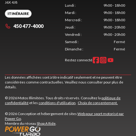
J6X 4J8
Lundi
:
9h00 - 18h00
Mardi
:
9h00 - 18h00
ITINÉRAIRE
Mercredi
:
9h00 - 18h00
450 477-4000
Jeudi
:
9h00 - 20h00
Vendredi
:
9h00 - 20h00
Samedi
:
Fermé
Dimanche
:
Fermé
Restez connecté
Les données affichées sont à titre indicatif seulement et ne peuvent être
considérées comme contractuelles. Veuillez nous consulter pour plus de
détails.
© 2026 Motos Illimitées. Tous droits réservés. Consultez la
politique de
confidentialité
et les
conditions d'utilisation
.
Choix de consentement.
© 2026 Conception et hébergement de sites
Web pour sport motorisé par
Power Go
.
Membre du réseau
Shop A Ride
.