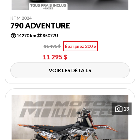
KTM 2024
790 ADVENTURE
14270 km
85077U
11 495 $
Épargnez 200 $
11 295 $
VOIR LES DÉTAILS
13