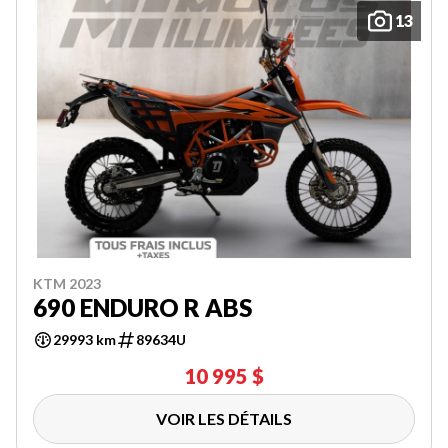
13
KTM 2023
690 ENDURO R ABS
29993 km
89634U
10 995 $
VOIR LES DÉTAILS