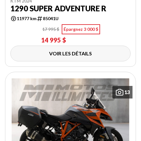
KTM 2024
1290 SUPER ADVENTURE R
11977 km
85041U
17 995 $
Épargnez 3 000 $
14 995 $
VOIR LES DÉTAILS
13