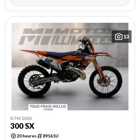
13
KTM 2024
300 SX
20 heures
89561U