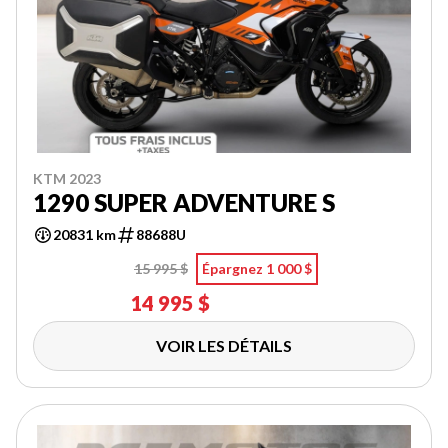
KTM 2023
1290 SUPER ADVENTURE S
20831 km
88688U
15 995 $
Épargnez 1 000 $
14 995 $
VOIR LES DÉTAILS