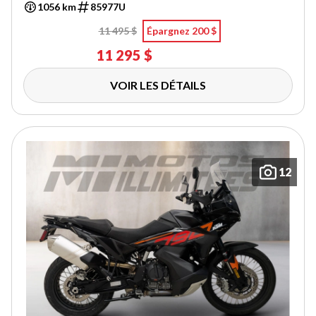
1056 km
85977U
11 495 $
Épargnez 200 $
11 295 $
VOIR LES DÉTAILS
12