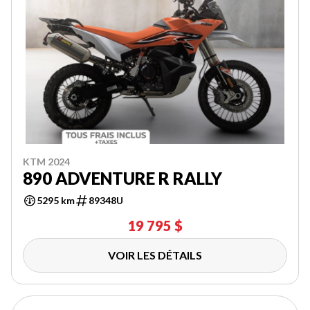
KTM 2024
890 ADVENTURE R RALLY
5295 km
89348U
19 795 $
VOIR LES DÉTAILS