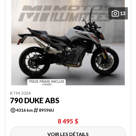
13
KTM 2024
790 DUKE ABS
4316 km
89596U
8 495 $
VOIR LES DÉTAILS