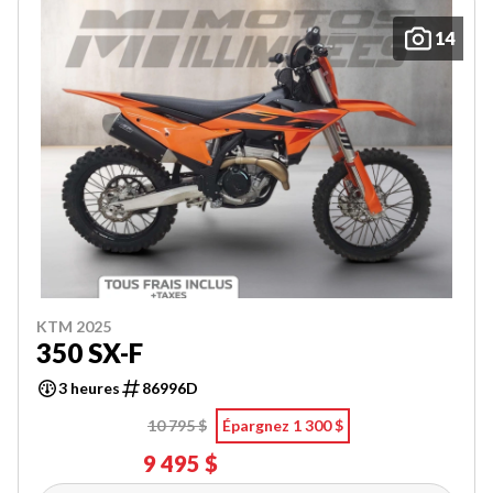
14
KTM 2025
350 SX-F
3 heures
86996D
10 795 $
Épargnez 1 300 $
9 495 $