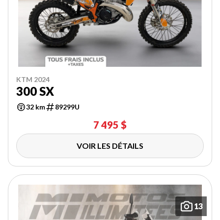
KTM 2024
300 SX
32 km
89299U
7 495 $
VOIR LES DÉTAILS
13