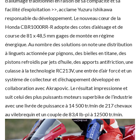
d’allumage traditionnel en raison de sa compacité et sa
facilité d’exploitation >>, acclame Yuzuru Ishikawa
responsable du développement. Le nouveau cœur de la
Honda CBR1000RR-R adopte des cotes d’alésage et de
course de 81 x 48,5 mm gages de montée en régime
énergique. Au nombre des solutions on note une distribution
à linguets actionnée par pignons, des bielles en titane, des
pistons refroidis par jets d’huile, des apports antifriction, une
culasse à la technologie RC213V, une entrée d’air forcé et un
système de collecteur et d’échappement développé en
collaboration avec Akrapovic. Le résultat impressionne et
suit celui des plus puissants moteurs superbike de l’industrie
avec une livrée de puissance à 14 500 tr/min de 217 chevaux
au vilebrequin et un couple de 83,4 lb-pi à 12500 tr/min.