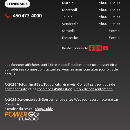
Mardi
:
9h00 - 18h00
ITINÉRAIRE
Mercredi
:
9h00 - 18h00
450 477-4000
Jeudi
:
9h00 - 20h00
Vendredi
:
9h00 - 20h00
Samedi
:
Fermé
Dimanche
:
Fermé
Restez connecté
Les données affichées sont à titre indicatif seulement et ne peuvent être
considérées comme contractuelles. Veuillez nous consulter pour plus de
détails.
© 2026 Motos Illimitées. Tous droits réservés. Consultez la
politique de
confidentialité
et les
conditions d'utilisation
.
Choix de consentement.
© 2026 Conception et hébergement de sites
Web pour sport motorisé par
Power Go
.
Membre du réseau
Shop A Ride
.