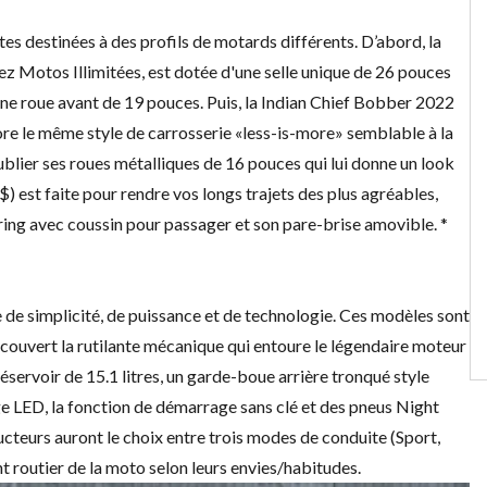
s destinées à des profils de motards différents. D’abord, la
chez Motos Illimitées, est dotée d'une selle unique de 26 pouces
'une roue avant de 19 pouces. Puis, la
Indian Chief Bobber 2022
ore le même style de carrosserie «less-is-more» semblable à la
blier ses roues métalliques de 16 pouces qui lui donne un look
$) est faite pour rendre vos longs trajets des plus agréables,
ing avec coussin pour passager et son pare-brise amovible. *
de simplicité, de puissance et de technologie. Ces modèles sont
découvert la rutilante mécanique qui entoure le légendaire moteur
éservoir de 15.1 litres, un garde-boue arrière tronqué style
 LED, la fonction de démarrage sans clé et des pneus Night
ducteurs auront le choix entre trois modes de conduite (Sport,
t routier de la moto selon leurs envies/habitudes.