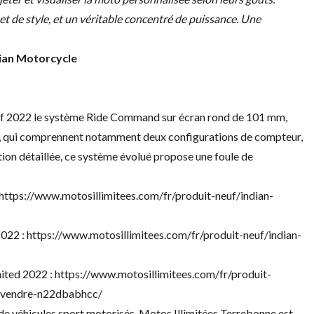
et de style, et un véritable concentré de puissance. Une
»
dian Motorcycle
ef 2022 le système Ride Command sur écran rond de 101 mm,
es, qui comprennent notamment deux configurations de compteur,
ation détaillée, ce système évolué propose une foule de
https://www.motosillimitees.com/fr/produit-neuf/indian-
2022 :
https://www.motosillimitees.com/fr/produit-neuf/indian-
mited 2022 :
https://www.motosillimitees.com/fr/produit-
a-vendre-n22dbabhcc/
 de véhicules sport motorisés Motos Illimitées Terrebonne est