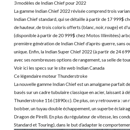
3 modèles de Indian Chief pour 2022
La gamme Indian Chief 2022 révisée comprend trois variante
Indian Chief standard
, qui se détaille à partir de 17 999$ 
de hauteur, de trois coloris offerts (blanc, noir, rouge) et d
(
disponible à partir de 20 999$ chez Motos Illimitées) arb
première génération de Indian Chief d'après-guerre, sans ou
unique. Enfin, la
Indian Super Chief 2022
(à partir de 24 699
avec ses nombreuses options de rangement, sa selle de tour
Voir ici les specs sur le site web Indian Canada
Ce légendaire moteur Thunderstroke
La nouvelle gamme Indian Chief est un amalgame parfait de 
basés sur un cadre tubulaire classique en acier, laissant à 
Thunderstroke 116 (1890cc). De plus, on y retrouvera : un r
bobber, un tuyau double échappement, un superbe éclairage
Dragon de Pirelli. En plus du régulateur de vitesse, les con
Standard et Touring), dans le but d’adapter le comportemen