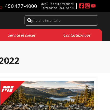
3250 Bd des Entreprises
450 477-4000
Terrebonne
(QC)
J6X 4J8
Service et pièces
Contactez-nous
2022