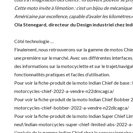
Cette moto invite à l’émotion : c’est un bijou de mécanique 
Américaine par excellence, capable d’avaler les kilomètres
.
Ola Stenegard, directeur du Design industriel chez In
Côté technologie …
Finalement, nous retrouverons sur la gamme de motos Chi
une première sur le marché. Avec ses différentes interfac
des informations sur la motocyclette et sur le trajet/navig
fonctionnalités pratiques et faciles d’utilisation.
Pour voir la fiche-produit de la moto Indian Chief de base :
motorcycles-chief-2022-a-vendre-n22dmcagca/
Pour voir la fiche-produit de la moto Indian Chief Bobber 
motorcycles-chief-bobber-2022-a-vendre-n22dlcagca/
Pour voir la fiche-produit de la moto Indian Super Chief Li
neuf/indian-motorcycles-super-chief-limited-abs-2022-
L'arrivée de la gamme Indian Chief chez le concessionnaire