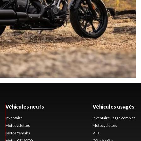
Véhicules neufs
Véhicules usagés
Inventaire
Inventaire usagé complet
Motocyclettes
Motocyclettes
Motos Yamaha
VTT
Motos CFMOTO
Côte-à-côte