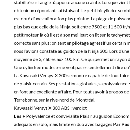
stabilité sur l’angle n’apporte aucune crainte. Lorsque vient 
obtenir un répondant satisfaisant. Le petit bicylindre semb
est doté d’une calibration plus pointue. La plage de puissan
plus bas que celle de la Ninja, soit entre 7500 et 11 500 tr/m
petit moteur là où il est à son meilleur; on lit sur le tach
correcte sans plus; on sent en pilotage agressif un certai
nous l’avions constaté au guidon de la Ninja 300. Lors d’u
moyenne de 3,7 litres aux 100 km. Ce qui permet un rayon d’
Une cylindrée modeste ne veut pas essentiellement dire qu’
La Kawasaki Versys-X 300 se montre capable de tout faire e
de plaisir certain. Ses prestations globales, sa polyvalence, 
en font une excellente affaire. Pour tout savoir à propos de
Terrebonne
, sur la rive-nord de Montréal.
Kawasaki Versys X 300 ABS : verdict
Les +
Polyvalence et convivialité Plaisir au guidon Écono
adéquats en solo, mais limite en duo avec bagages
Par Pas