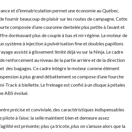
rance et d’immatriculation permet une économie au Québec.
de fournir beaucoup de plaisir sur les routes de campagne. Cette
courte composée d’une couronne dentelée plus petite à l’avant et
 offre dorénavant plus de couple à bas et mi-régime. Le moteur de
n système à injection à pulvérisation fine et doubles papillons
ayage assisté à glissement limité déjà vu sur la Ninja. Le cadre
t de renforcement au niveau de la partie arrière et de la direction
r et des bagages. Ce cadre intègre le moteur comme élément
La suspension à plus grand débattement se compose d’une fourche
-Track à biellette. Le freinage est confié à un disque à pétales
ème ABS évolué.
montre précise et conviviale, des caractéristiques indispensables
e pilote à l’aise; la selle maintient bien et demeure assez
gilité est présente; plus ça tricote, plus on s’amuse alors que la