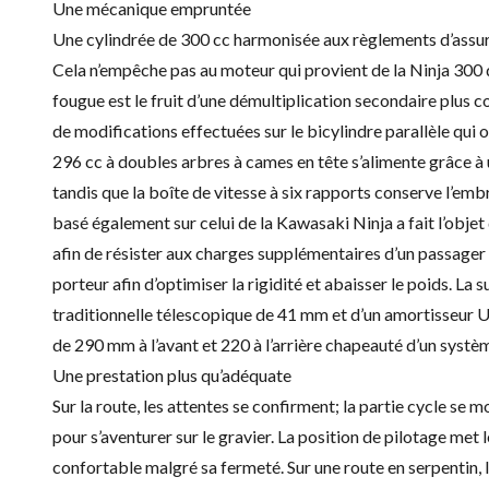
Une mécanique empruntée
Une cylindrée de 300 cc harmonisée aux règlements d’assu
Cela n’empêche pas au moteur qui provient de la Ninja 300 
fougue est le fruit d’une démultiplication secondaire plus 
de modifications effectuées sur le bicylindre parallèle qui
296 cc à doubles arbres à cames en tête s’alimente grâce à u
tandis que la boîte de vitesse à six rapports conserve l’embr
basé également sur celui de la
Kawasaki Ninja
a fait l’obje
afin de résister aux charges supplémentaires d’un passage
porteur afin d’optimiser la rigidité et abaisser le poids. 
traditionnelle télescopique de 41 mm et d’un amortisseur Uni
de 290 mm à l’avant et 220 à l’arrière chapeauté d’un syst
Une prestation plus qu’adéquate
Sur la route, les attentes se confirment; la partie cycle se 
pour s’aventurer sur le gravier. La position de pilotage met l
confortable malgré sa fermeté. Sur une route en serpentin, l’a