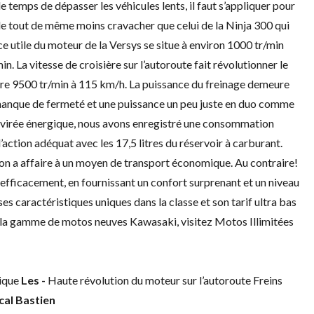
le temps de dépasser les véhicules lents, il faut s’appliquer pour
le tout de même moins cravacher que celui de la Ninja 300 qui
ce utile du moteur de la Versys se situe à environ 1000 tr/min
in. La vitesse de croisière sur l’autoroute fait révolutionner le
ymètre 9500 tr/min à 115 km/h. La puissance du freinage demeure
n manque de fermeté et une puissance un peu juste en duo comme
ne virée énergique, nous avons enregistré une consommation
action adéquat avec les 17,5 litres du réservoir à carburant.
on a affaire à un moyen de transport économique. Au contraire!
fficacement, en fournissant un confort surprenant et un niveau
ses caractéristiques uniques dans la classe et son tarif ultra bas
 la
gamme de motos neuves Kawasaki
, visitez
Motos Illimitées
mique
Les -
Haute révolution du moteur sur l’autoroute Freins
cal Bastien