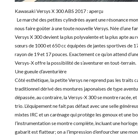
Kawasaki Versys X 300 ABS 2017 : aperçu
Le marché des petites cylindrées ayant une résonance mond
nous faire goûter à une toute nouvelle Versys. Née d’une fa
Versys X 300
devient la plus polyvalente et la plus apte au
sœurs de 1000 et 650 cc équipées de jantes sportives de 17 p
rayon de 19 et 17 pouces. Exactement ce qu’on attend d’une
Versys-X offre la possibilité de s’aventurer en tout-terrain.
Une gueule d’aventurière
Côté esthétique, la petite Versys ne reprend pas les traits ca
traditionnel dérivé des montures japonaises de type aventur
dépassée, au contraire, la Versys-X 300 se montre racée, et c
trio. L’équipement ne fait pas défaut avec une selle génére
mixtes IRC et un carénage qui protège les genoux et une bon
l’instrumentation se montre complète, incluant une horloge,
gabarit est flatteur; on a l’impression d’enfourcher une mon