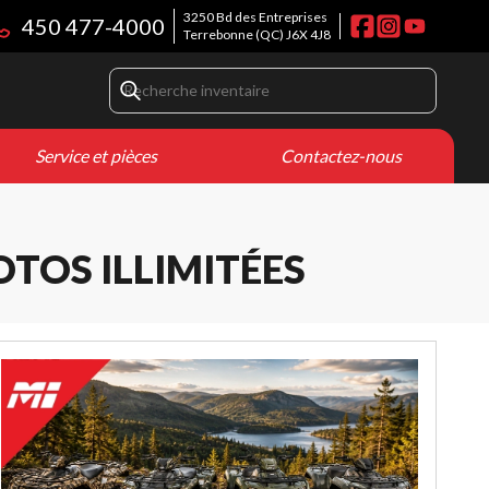
3250 Bd des Entreprises
450 477-4000
Terrebonne
(QC)
J6X 4J8
Service et pièces
Contactez-nous
OTOS ILLIMITÉES