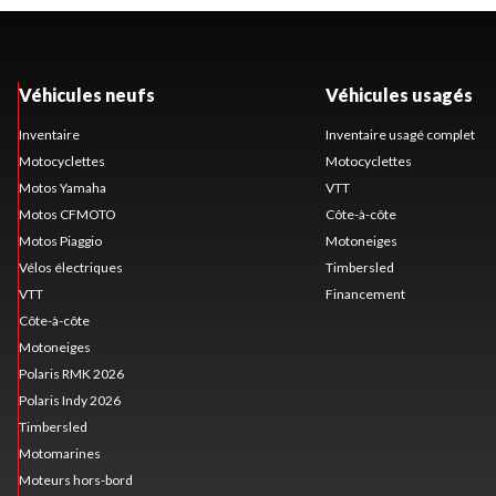
Véhicules neufs
Véhicules usagés
Inventaire
Inventaire usagé complet
Motocyclettes
Motocyclettes
Motos Yamaha
VTT
Motos CFMOTO
Côte-à-côte
Motos Piaggio
Motoneiges
Vélos électriques
Timbersled
VTT
Financement
Côte-à-côte
Motoneiges
Polaris RMK 2026
Polaris Indy 2026
Timbersled
Motomarines
Moteurs hors-bord