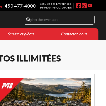
3250 Bd des Entreprises
450 477-4000
Terrebonne
(QC)
J6X 4J8
Service et pièces
Contactez-nous
TOS ILLIMITÉES