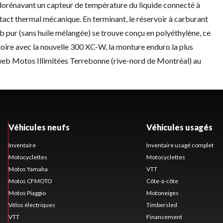
orénavant un capteur de température du liquide connecté à
act thermal mécanique. En terminant, le réservoir à carburant
 pur (sans huile mélangée) se trouve conçu en polyéthylène, ce
istoire avec la nouvelle 300 XC-W, la monture enduro la plus
 web
Motos Illimitées Terrebonne
(rive-nord de Montréal) au
Véhicules neufs
Véhicules usagés
Inventaire
Inventaire usagé complet
Motocyclettes
Motocyclettes
Motos Yamaha
VTT
Motos CFMOTO
Côte-à-côte
Motos Piaggio
Motoneiges
Vélos électriques
Timbersled
VTT
Financement