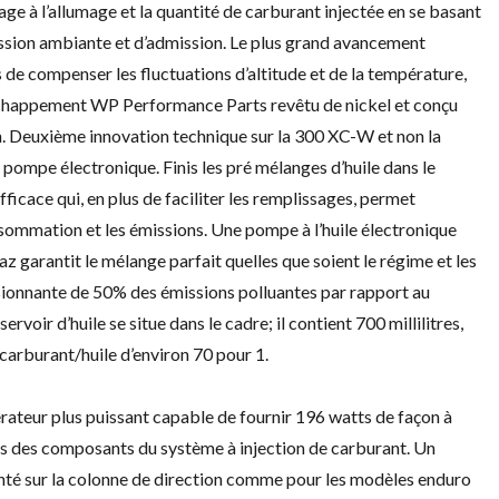
alage à l’allumage et la quantité de carburant injectée en se basant
ssion ambiante et d’admission. Le plus grand avancement
de compenser les fluctuations d’altitude et de la température,
d’échappement WP Performance Parts revêtu de nickel et conçu
. Deuxième innovation technique sur la 300 XC-W et non la
pompe électronique. Finis les pré mélanges d’huile dans le
icace qui, en plus de faciliter les remplissages, permet
nsommation et les émissions. Une pompe à l’huile électronique
z garantit le mélange parfait quelles que soient le régime et les
sionnante de 50% des émissions polluantes par rapport au
voir d’huile se situe dans le cadre; il contient 700 millilitres,
 carburant/huile d’environ 70 pour 1.
teur plus puissant capable de fournir 196 watts de façon à
s des composants du système à injection de carburant. Un
onté sur la colonne de direction comme pour les modèles enduro