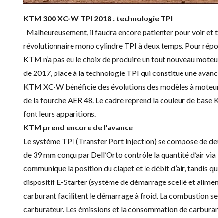
KTM 300 XC-W TPI 2018 : technologie TPI
Malheureusement, il faudra encore patienter pour voir e
révolutionnaire mono cylindre TPI à deux temps. Pour répo
KTM
n’a pas eu le choix de produire un tout nouveau mote
de 2017, place à la technologie TPI qui constitue une avan
KTM XC-W bénéficie des évolutions des modèles à moteur 4 
de la fourche AER 48. Le cadre reprend la couleur de base
font leurs apparitions.
KTM prend encore de l’avance
Le système TPI (Transfer Port Injection) se compose de de
de 39 mm conçu par Dell’Orto contrôle la quantité d’air via 
communique la position du clapet et le débit d’air, tandis qu
dispositif E-Starter (système de démarrage scellé et aliment
carburant facilitent le démarrage à froid. La combustion s
carburateur. Les émissions et la consommation de carbura