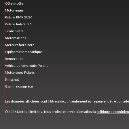
Côte-à-côte
Motoneiges
Polaris RMK 2026
Polaris Indy 2026
Timbersled
Motomarines
Moteurs hors-bord
Équipement mécanique
Remorques
Véhicules hors route Polaris
Motoneiges Polaris
Slingshot
Gamme complète
Les données affichées sont à titre indicatif seulement et ne peuvent être consid
© 2026 Motos Illimitées. Tous droits réservés. Consultez la
politique de confident