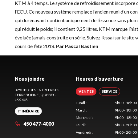
KTM à 4 temps. Le système de refroidissement incorpore d
l’ECU. Ce nouveau système remplace l’ancien muni d’un cont
qui dorénavant contient uniquement de l’essence sans plomb
qui réduit le poids; il contient 9,25 litres. KTM marque l’h
évoluée jamais construite en série. Suivez l’essai sur le site
cours de l’été 2018.
Par Pascal Bastien
Nous joindre
Heures d'ouverture
3250 BD DES ENTREPRISES
VENTES
SERVICE
TERREBONNE
, QUÉBEC
J6X 4J8
Lundi
:
9h00 - 18h00
Mardi
:
9h00 - 18h00
ITINÉRAIRE
Mercredi
:
9h00 - 18h00
450 477-4000
Jeudi
:
9h00 - 20h00
Vendredi
:
9h00 - 20h00