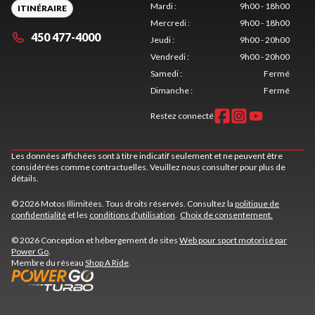
Mardi
:
9h00 - 18h00
ITINÉRAIRE
Mercredi
:
9h00 - 18h00
450 477-4000
Jeudi
:
9h00 - 20h00
Vendredi
:
9h00 - 20h00
Samedi
:
Fermé
Dimanche
:
Fermé
Restez connecté
Les données affichées sont à titre indicatif seulement et ne peuvent être
considérées comme contractuelles. Veuillez nous consulter pour plus de
détails.
© 2026 Motos Illimitées. Tous droits réservés. Consultez la
politique de
confidentialité
et les
conditions d'utilisation
.
Choix de consentement.
© 2026 Conception et hébergement de sites
Web pour sport motorisé par
Power Go
.
Membre du réseau
Shop A Ride
.