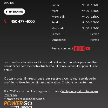
J6X 4J8
Lundi
:
9h00 - 18h00
Mardi
:
9h00 - 18h00
ITINÉRAIRE
Mercredi
:
9h00 - 18h00
450 477-4000
Jeudi
:
9h00 - 20h00
Vendredi
:
9h00 - 20h00
Samedi
:
Fermé
Dimanche
:
Fermé
Restez connecté
Les données affichées sont à titre indicatif seulement et ne peuvent être
considérées comme contractuelles. Veuillez nous consulter pour plus de
détails.
© 2026 Motos Illimitées. Tous droits réservés. Consultez la
politique de
confidentialité
et les
conditions d'utilisation
.
Choix de consentement.
© 2026 Conception et hébergement de sites
Web pour sport motorisé par
Power Go
.
Membre du réseau
Shop A Ride
.