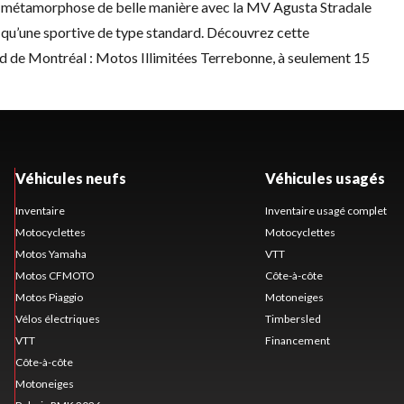
 métamorphose de belle manière avec la MV Agusta Stradale
re qu’une sportive de type standard. Découvrez cette
rd de Montréal : Motos Illimitées Terrebonne, à seulement 15
Véhicules neufs
Véhicules usagés
Inventaire
Inventaire usagé complet
Motocyclettes
Motocyclettes
Motos Yamaha
VTT
Motos CFMOTO
Côte-à-côte
Motos Piaggio
Motoneiges
Vélos électriques
Timbersled
VTT
Financement
Côte-à-côte
Motoneiges