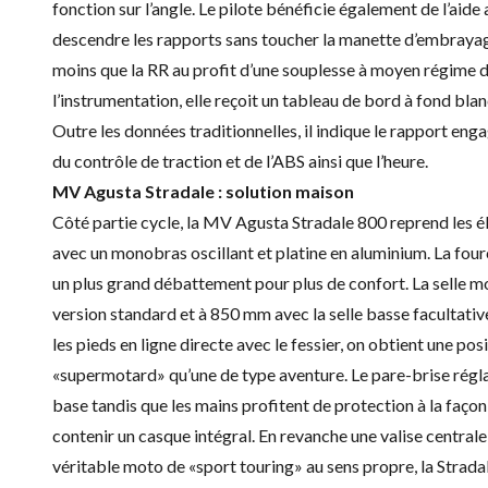
fonction sur l’angle. Le pilote bénéficie également de l’ai
descendre les rapports sans toucher la manette d’embrayag
moins que la RR au profit d’une souplesse à moyen régime de
l’instrumentation, elle reçoit un tableau de bord à fond blan
Outre les données traditionnelles, il indique le rapport eng
du contrôle de traction et de l’ABS ainsi que l’heure.
MV Agusta Stradale : solution maison
Côté partie cycle, la MV Agusta Stradale 800 reprend les é
avec un monobras oscillant et platine en aluminium. La fo
un plus grand débattement pour plus de confort. La selle m
version standard et à 850 mm avec la selle basse facultative
les pieds en ligne directe avec le fessier, on obtient une p
«supermotard» qu’une de type aventure. Le pare-brise régla
base tandis que les mains profitent de protection à la façon
contenir un casque intégral. En revanche une valise central
véritable moto de «sport touring» au sens propre, la Strada