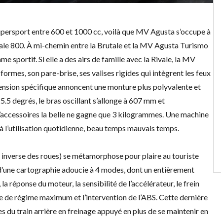
persport entre 600 et 1000 cc, voilà que MV Agusta s’occupe à
ale 800. À mi-chemin entre la Brutale et la
MV Agusta Turismo
me sportif. Si elle a des airs de famille avec la Rivale, la MV
ormes, son pare-brise, ses valises rigides qui intègrent les feux
uspension spécifique annoncent une monture plus polyvalente et
25.5 degrés, le bras oscillant s’allonge à 607 mm et
’accessoires la belle ne gagne que 3 kilogrammes. Une machine
à l’utilisation quotidienne, beau temps mauvais temps.
ns inverse des roues) se métamorphose pour plaire au touriste
e d’une cartographie adoucie à 4 modes, dont un entièrement
la réponse du moteur, la sensibilité de l’accélérateur, le frein
ue de régime maximum et l’intervention de l’ABS. Cette dernière
 du train arrière en freinage appuyé en plus de se maintenir en