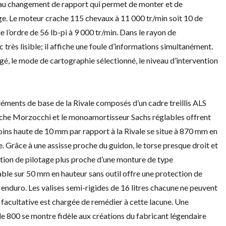
de au changement de rapport qui permet de monter et de
e. Le moteur crache 115 chevaux à 11 000 tr/min soit 10 de
 l’ordre de 56 lb-pi à 9 000 tr/min. Dans le rayon de
c très lisible; il affiche une foule d’informations simultanément.
agé, le mode de cartographie sélectionné, le niveau d’intervention
léments de base de la Rivale composés d’un cadre treillis ALS
urche Morzocchi et le monoamortisseur Sachs réglables offrent
oins haute de 10 mm par rapport à la Rivale se situe à 870 mm en
. Grâce à une assisse proche du guidon, le torse presque droit et
osition de pilotage plus proche d’une monture de type
ble sur 50 mm en hauteur sans outil offre une protection de
 enduro. Les valises semi-rigides de 16 litres chacune ne peuvent
e facultative est chargée de remédier à cette lacune. Une
le 800 se montre fidèle aux créations du fabricant légendaire