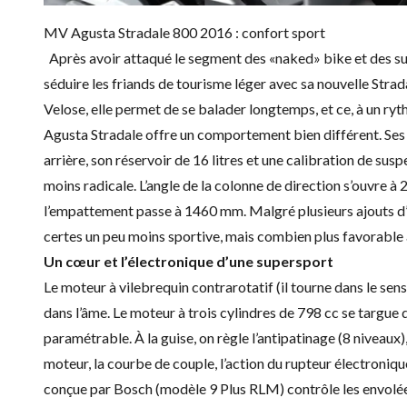
MV Agusta Stradale 800 2016 : confort sport
Après avoir attaqué le segment des «naked» bike et des su
séduire les friands de tourisme léger avec sa nouvelle Strad
Velose
, elle permet de se balader longtemps, et ce, à un ryth
Agusta Stradale offre un comportement bien différent. Ses f
arrière, son réservoir de 16 litres et une calibration de s
moins radicale. L’angle de la colonne de direction s’ouvre à 
l’empattement passe à 1460 mm. Malgré plusieurs ajouts d
certes un peu moins sportive, mais combien plus favorable 
Un cœur et l’électronique d’une supersport
Le moteur à vilebrequin contrarotatif (il tourne dans le se
dans l’âme. Le moteur à trois cylindres de 798 cc se targu
paramétrable. À la guise, on règle l’antipatinage (8 niveaux), 
moteur, la courbe de couple, l’action du rupteur électroniq
conçue par Bosch (modèle 9 Plus RLM) contrôle les envolées