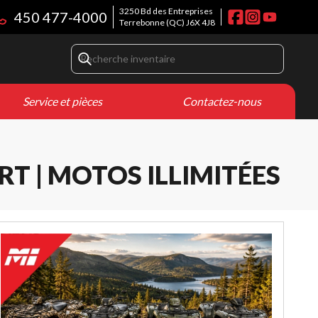
3250 Bd des Entreprises
450 477-4000
Terrebonne
(QC)
J6X 4J8
Service et pièces
Contactez-nous
T | MOTOS ILLIMITÉES