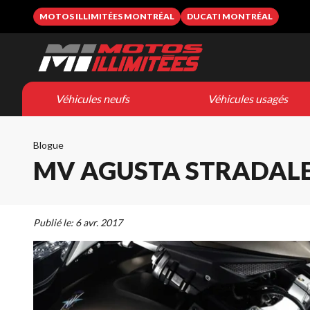
MOTOS ILLIMITÉES MONTRÉAL
DUCATI MONTRÉAL
Véhicules neufs
Véhicules usagés
Blogue
MV AGUSTA STRADALE 
Publié le:
6 avr. 2017