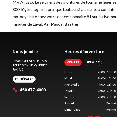
MV Agusta. Le segment des montures de tourisme léger se
800, légère, agile et presque tout aussi plaisante à condui
motocyclette chez votre concessionnaire #1 sur la rive-no
minutes de Laval.
Par Pascal Bastien
Nous joindre
Heures d'ouverture
3250 BD DES ENTREPRISES
VENTES
SERVICE
TERREBONNE
, QUÉBEC
J6X 4J8
Lundi
:
9h00 - 18h00
Mardi
:
9h00 - 18h00
ITINÉRAIRE
Mercredi
:
9h00 - 18h00
450 477-4000
Jeudi
:
9h00 - 20h00
Vendredi
:
9h00 - 20h00
Samedi
:
Fermé
Dimanche
:
Fermé