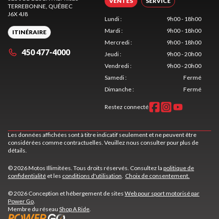
VENTES
SERVICE
TERREBONNE
, QUÉBEC
J6X 4J8
Lundi
:
9h00 - 18h00
Mardi
:
9h00 - 18h00
ITINÉRAIRE
Mercredi
:
9h00 - 18h00
450 477-4000
Jeudi
:
9h00 - 20h00
Vendredi
:
9h00 - 20h00
Samedi
:
Fermé
Dimanche
:
Fermé
Restez connecté
Les données affichées sont à titre indicatif seulement et ne peuvent être
considérées comme contractuelles. Veuillez nous consulter pour plus de
détails.
© 2026 Motos Illimitées. Tous droits réservés. Consultez la
politique de
confidentialité
et les
conditions d'utilisation
.
Choix de consentement.
© 2026 Conception et hébergement de sites
Web pour sport motorisé par
Power Go
.
Membre du réseau
Shop A Ride
.