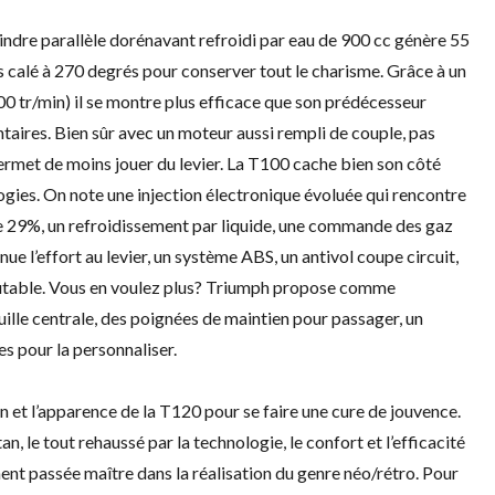
ylindre parallèle dorénavant refroidi par eau de 900 cc génère 55
s calé à 270 degrés pour conserver tout le charisme. Grâce à un
0 tr/min) il se montre plus efficace que son prédécesseur
ntaires. Bien sûr avec un moteur aussi rempli de couple, pas
ermet de moins jouer du levier. La T100 cache bien son côté
ogies. On note une injection électronique évoluée qui rencontre
e 29%, un refroidissement par liquide, une commande des gaz
e l’effort au levier, un système ABS, un antivol coupe circuit,
mutable. Vous en voulez plus? Triumph propose comme
ille centrale, des poignées de maintien pour passager, un
s pour la personnaliser.
 et l’apparence de la T120 pour se faire une cure de jouvence.
an, le tout rehaussé par la technologie, le confort et l’efficacité
ent passée maître dans la réalisation du genre néo/rétro. Pour