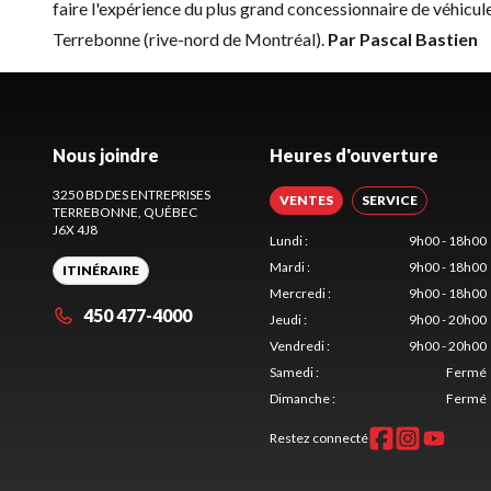
faire l'expérience du plus grand concessionnaire de véhicules
Terrebonne
(rive-nord de Montréal).
Par Pascal Bastien
Nous joindre
Heures d'ouverture
3250 BD DES ENTREPRISES
VENTES
SERVICE
TERREBONNE
, QUÉBEC
J6X 4J8
Lundi
:
9h00 - 18h00
Mardi
:
9h00 - 18h00
ITINÉRAIRE
Mercredi
:
9h00 - 18h00
450 477-4000
Jeudi
:
9h00 - 20h00
Vendredi
:
9h00 - 20h00
Samedi
:
Fermé
Dimanche
:
Fermé
Restez connecté