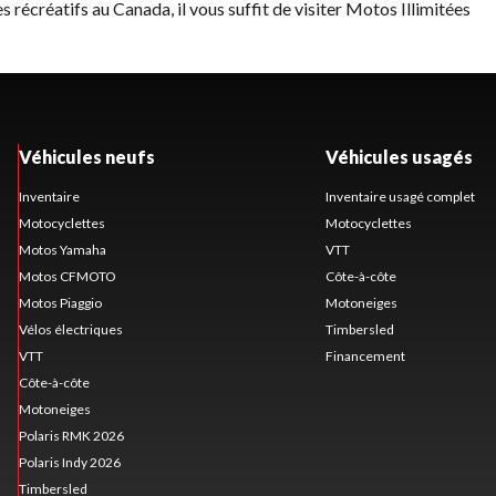
 récréatifs au Canada, il vous suffit de visiter
Motos Illimitées
Véhicules neufs
Véhicules usagés
Inventaire
Inventaire usagé complet
Motocyclettes
Motocyclettes
Motos Yamaha
VTT
Motos CFMOTO
Côte-à-côte
Motos Piaggio
Motoneiges
Vélos électriques
Timbersled
VTT
Financement
Côte-à-côte
Motoneiges
Polaris RMK 2026
Polaris Indy 2026
Timbersled