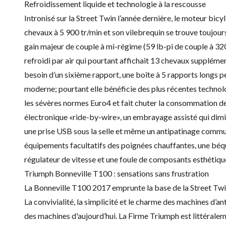
Refroidissement liquide et technologie à la rescousse
Intronisé sur la Street Twin l’année dernière, le moteur bic
chevaux à 5 900 tr/min et son vilebrequin se trouve toujour
gain majeur de couple à mi-régime (59 lb-pi de couple à 320
refroidi par air qui pourtant affichait 13 chevaux suppléme
besoin d’un sixième rapport, une boîte à 5 rapports longs p
moderne; pourtant elle bénéficie des plus récentes technol
les sévères normes Euro4 et fait chuter la consommation d
électronique «ride-by-wire», un embrayage assisté qui diminu
une prise USB sous la selle et même un antipatinage com
équipements facultatifs des poignées chauffantes, une béqu
régulateur de vitesse et une foule de composants esthétique
Triumph Bonneville T100 : sensations sans frustration
La Bonneville T100 2017 emprunte la base de la Street Twin
La convivialité, la simplicité et le charme des machines d’ant
des machines d'aujourd’hui. La Firme Triumph est littéralem