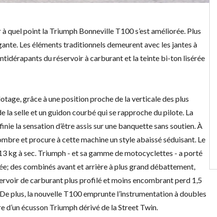
 à quel point la
Triumph Bonneville T100
s’est améliorée. Plus
gante. Les éléments traditionnels demeurent avec les jantes à
ntidérapants du réservoir à carburant et la teinte bi-ton lisérée
otage, grâce à une position proche de la verticale des plus
e la selle et un guidon courbé qui se rapproche du pilote. La
nie la sensation d’être assis sur une banquette sans soutien. À
ombre et procure à cette machine un style abaissé séduisant. Le
3 kg à sec. Triumph - et sa
gamme de motocyclettes
- a porté
uvée; des combinés avant et arrière à plus grand débattement,
servoir de carburant plus profilé et moins encombrant perd 1,5
es. De plus, la nouvelle T100 emprunte l’instrumentation à doubles
e d’un écusson Triumph dérivé de la Street Twin.