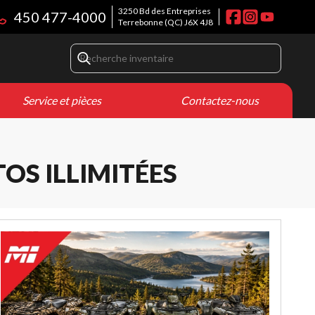
3250 Bd des Entreprises
450 477-4000
Terrebonne
(QC)
J6X 4J8
Service et pièces
Contactez-nous
OS ILLIMITÉES