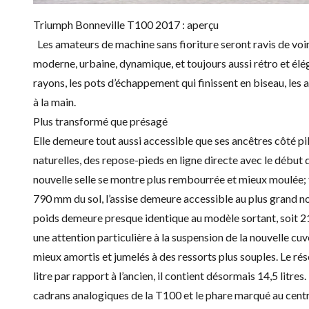
Triumph Bonneville T100 2017 : aperçu
Les amateurs de machine sans fioriture seront ravis de voir
moderne, urbaine, dynamique, et toujours aussi rétro et élé
rayons, les pots d’échappement qui finissent en biseau, les a
à la main.
Plus transformé que présagé
Elle demeure tout aussi accessible que ses ancêtres côté pil
naturelles, des repose-pieds en ligne directe avec le début d
nouvelle selle se montre plus rembourrée et mieux moulée; fi
790 mm du sol, l’assise demeure accessible au plus grand n
poids demeure presque identique au modèle sortant, soit 21
une attention particulière à la suspension de la nouvelle c
mieux amortis et jumelés à des ressorts plus souples. Le ré
litre par rapport à l’ancien, il contient désormais 14,5 litr
cadrans analogiques de la T100 et le phare marqué au centr