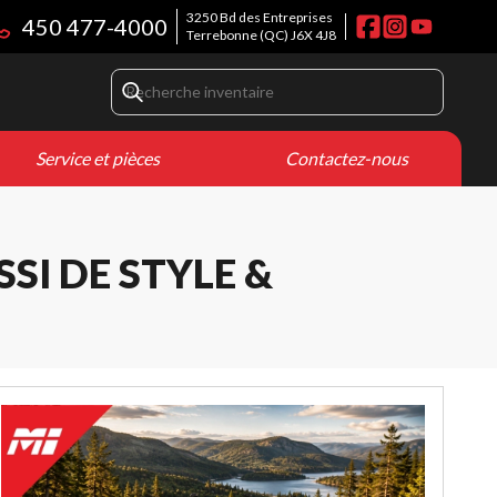
3250 Bd des Entreprises
450 477-4000
Terrebonne
(QC)
J6X 4J8
Service et pièces
Contactez-nous
SI DE STYLE &