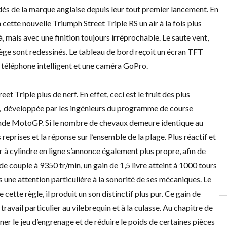
dés de la marque anglaise depuis leur tout premier lancement. En
cette nouvelle Triumph Street Triple RS un air à la fois plus
à, mais avec une finition toujours irréprochable. Le saute vent,
siège sont redessinés. Le tableau de bord reçoit un écran TFT
 téléphone intelligent et une caméra GoPro.
et Triple plus de nerf. En effet, ceci est le fruit des plus
cc, développée par les ingénieurs du programme de course
nde MotoGP. Si le nombre de chevaux demeure identique au
eprises et la réponse sur l’ensemble de la plage. Plus réactif et
à cylindre en ligne s’annonce également plus propre, afin de
e couple à 9350 tr/min, un gain de 1,5 livre atteint à 1000 tours
rs une attention particulière à la sonorité de ses mécaniques. Le
cette règle, il produit un son distinctif plus pur. Ce gain de
travail particulier au vilebrequin et à la culasse. Au chapitre de
iner le jeu d’engrenage et de réduire le poids de certaines pièces