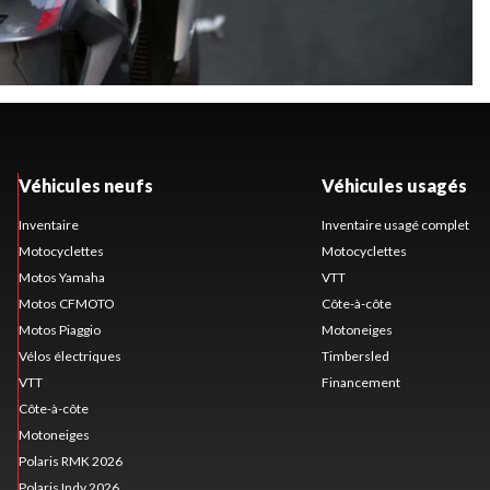
Véhicules neufs
Véhicules usagés
Inventaire
Inventaire usagé complet
Motocyclettes
Motocyclettes
Motos Yamaha
VTT
Motos CFMOTO
Côte-à-côte
Motos Piaggio
Motoneiges
Vélos électriques
Timbersled
VTT
Financement
Côte-à-côte
Motoneiges
Polaris RMK 2026
Polaris Indy 2026