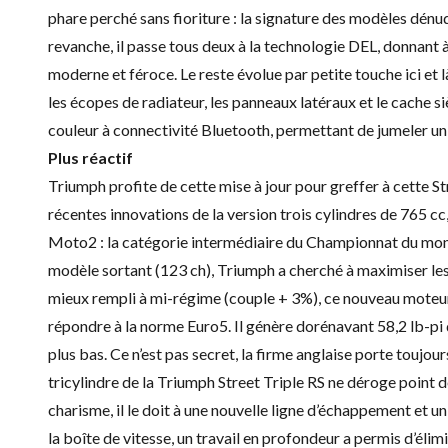
phare perché sans fioriture : la signature des modèles dénu
revanche, il passe tous deux à la technologie DEL, donnant à 
moderne et féroce. Le reste évolue par petite touche ici et l
les écopes de radiateur, les panneaux latéraux et le cache 
couleur à connectivité Bluetooth, permettant de jumeler un
Plus réactif
Triumph profite de cette mise à jour pour greffer à cette Stre
récentes innovations de la version trois cylindres de 765 
Moto2 : la catégorie intermédiaire du Championnat du mo
modèle sortant (123 ch), Triumph a cherché à maximiser les r
mieux rempli à mi-régime (couple + 3%), ce nouveau moteur 
répondre à la norme Euro5. Il génère dorénavant 58,2 lb-pi d
plus bas. Ce n’est pas secret, la firme anglaise porte toujou
tricylindre de la Triumph Street Triple RS ne déroge point de 
charisme, il le doit à une nouvelle ligne d’échappement et un 
la boîte de vitesse, un travail en profondeur a permis d’élim