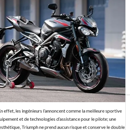
n effet, les ingénieurs l’annoncent comme la meilleure sportive
quipement et de technologies d’assistance pour le pilote; une
’esthétique, Triumph ne prend aucun risque et conserve le double