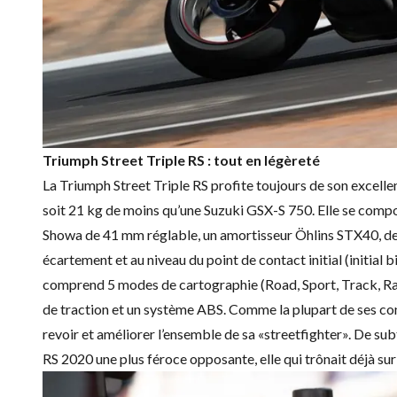
Triumph Street Triple RS : tout en légèreté
La
Triumph Street Triple RS
profite toujours de son excellen
soit 21 kg de moins qu’une
Suzuki GSX-S 750.
Elle se compo
Showa de 41 mm réglable, un amortisseur Öhlins STX40, des
écartement et au niveau du point de contact initial (initial
comprend 5 modes de cartographie (Road, Sport, Track, Rai
de traction et un système ABS. Comme la plupart de ses co
revoir et améliorer l’ensemble de sa «streetfighter». De sub
RS 202
0 une plus féroce opposante, elle qui trônait déjà su