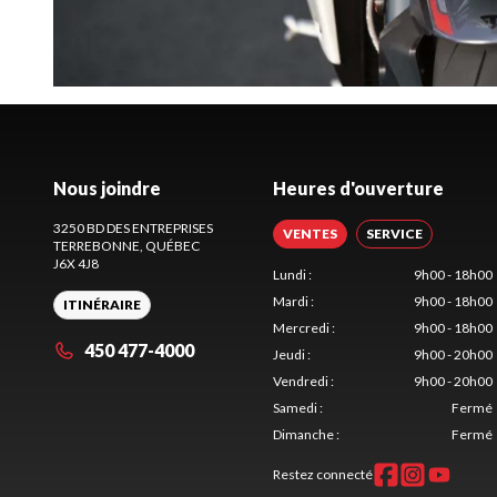
Nous joindre
Heures d'ouverture
3250 BD DES ENTREPRISES
VENTES
SERVICE
TERREBONNE
, QUÉBEC
J6X 4J8
Lundi
:
9h00 - 18h00
Mardi
:
9h00 - 18h00
ITINÉRAIRE
Mercredi
:
9h00 - 18h00
450 477-4000
Jeudi
:
9h00 - 20h00
Vendredi
:
9h00 - 20h00
Samedi
:
Fermé
Dimanche
:
Fermé
Restez connecté