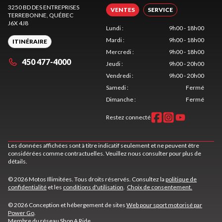
3250 BD DES ENTREPRISES
VENTES
SERVICE
TERREBONNE
, QUÉBEC
J6X 4J8
Lundi
:
9h00 - 18h00
Mardi
:
9h00 - 18h00
ITINÉRAIRE
Mercredi
:
9h00 - 18h00
450 477-4000
Jeudi
:
9h00 - 20h00
Vendredi
:
9h00 - 20h00
Samedi
:
Fermé
Dimanche
:
Fermé
Restez connecté
Les données affichées sont à titre indicatif seulement et ne peuvent être
considérées comme contractuelles. Veuillez nous consulter pour plus de
détails.
© 2026 Motos Illimitées. Tous droits réservés. Consultez la
politique de
confidentialité
et les
conditions d'utilisation
.
Choix de consentement.
© 2026 Conception et hébergement de sites
Web pour sport motorisé par
Power Go
.
Membre du réseau
Shop A Ride
.