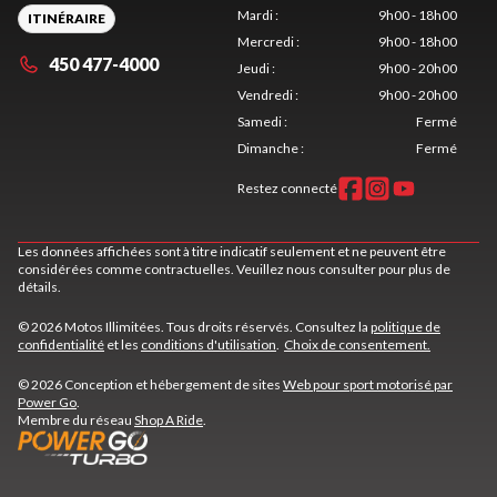
Mardi
:
9h00 - 18h00
ITINÉRAIRE
Mercredi
:
9h00 - 18h00
450 477-4000
Jeudi
:
9h00 - 20h00
Vendredi
:
9h00 - 20h00
Samedi
:
Fermé
Dimanche
:
Fermé
Restez connecté
Les données affichées sont à titre indicatif seulement et ne peuvent être
considérées comme contractuelles. Veuillez nous consulter pour plus de
détails.
© 2026 Motos Illimitées. Tous droits réservés. Consultez la
politique de
confidentialité
et les
conditions d'utilisation
.
Choix de consentement.
© 2026 Conception et hébergement de sites
Web pour sport motorisé par
Power Go
.
Membre du réseau
Shop A Ride
.