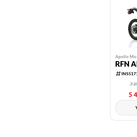
Apollo Mo
RFN A
INS517
7 2
5 