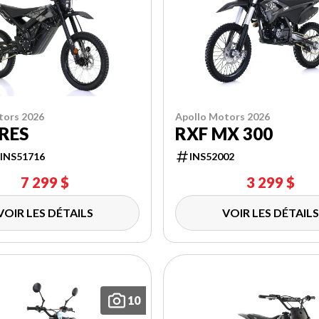
tors 2026
Apollo Motors 2026
RES
RXF MX 300
INS51716
INS52002
7 299 $
3 299 $
VOIR LES DÉTAILS
VOIR LES DÉTAILS
10