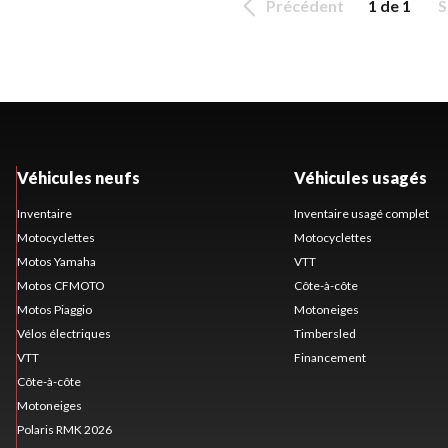
Précédent
1 de 1
S
Véhicules neufs
Véhicules usagés
Inventaire
Inventaire usagé complet
Motocyclettes
Motocyclettes
Motos Yamaha
VTT
Motos CFMOTO
Côte-à-côte
Motos Piaggio
Motoneiges
Vélos électriques
Timbersled
VTT
Financement
Côte-à-côte
Motoneiges
Polaris RMK 2026