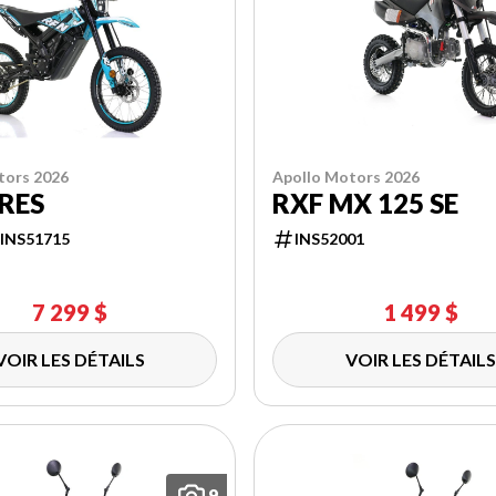
tors 2026
Apollo Motors 2026
RES
RXF MX 125 SE
INS51715
INS52001
7 299 $
1 499 $
VOIR LES DÉTAILS
VOIR LES DÉTAILS
9