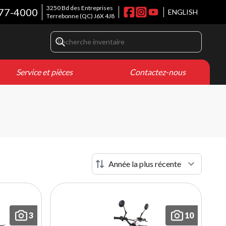
3250 Bd des Entreprises
77-4000
ENGLISH
Terrebonne
(QC)
J6X 4J8
Service et pièces
Contactez-nous
3
10