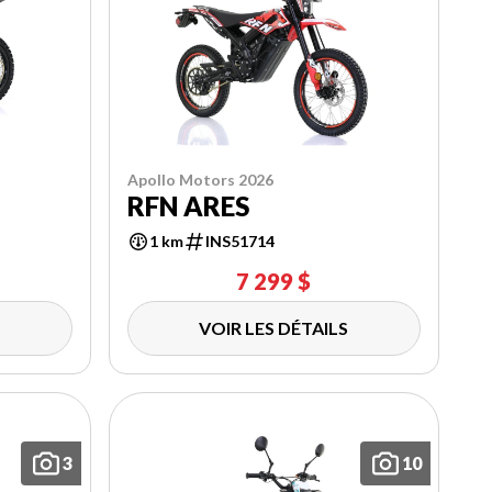
Apollo Motors 2026
RFN ARES
1 km
INS51714
7 299 $
VOIR LES DÉTAILS
3
10