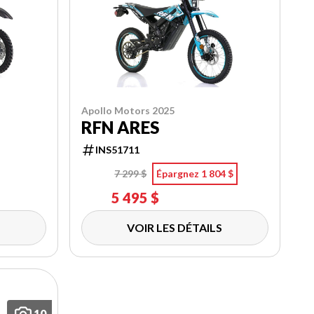
Apollo Motors 2025
RFN ARES
INS51711
7 299 $
Épargnez 1 804 $
5 495 $
VOIR LES DÉTAILS
10