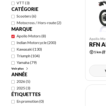
VTT
(
3
)
CATÉGORIE
Scooters
(
6
)
Motocross / Hors-route
(
2
)
MARQUE
Apollo Motors
(
8
)
Apollo Mo
Indian Motorcycle
(
200
)
RFN A
Kawasaki
(
130
)
1 km
Triumph
(
104
)
Yamaha
(
79
)
Voir plus
ANNÉE
2026
(
5
)
2025
(
3
)
ÉTIQUETTES
En promotion
(
0
)