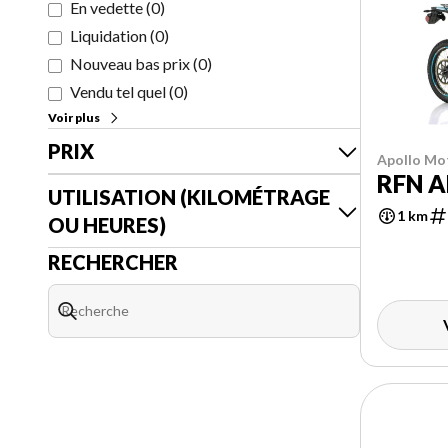
En vedette
(
0
)
Liquidation
(
0
)
Nouveau bas prix
(
0
)
Vendu tel quel
(
0
)
Voir plus
PRIX
Apollo Mo
RFN A
UTILISATION (KILOMÉTRAGE
1 km
OU HEURES)
RECHERCHER