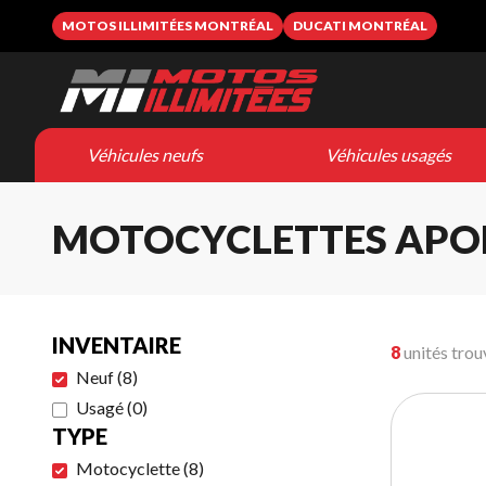
MOTOS ILLIMITÉES MONTRÉAL
DUCATI MONTRÉAL
Véhicules neufs
Véhicules usagés
MOTOCYCLETTES APO
INVENTAIRE
8
unités trou
Neuf
(
8
)
Usagé
(
0
)
TYPE
Motocyclette
(
8
)