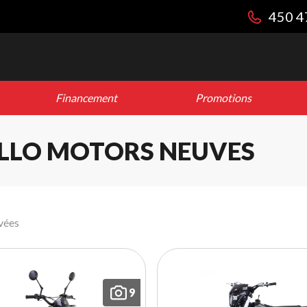
450 4
Financement
Promotions
LLO MOTORS NEUVES
vées
9