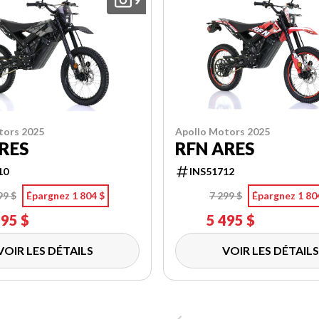
tors 2025
Apollo Motors 2025
RES
RFN ARES
10
INS51712
99 $
Épargnez 1 804 $
7 299 $
Épargnez 1 80
495 $
5 495 $
VOIR LES DÉTAILS
VOIR LES DÉTAILS