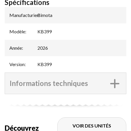
Spécifications
Manufacturier
Bimota
:
Modèle
:
KB399
Année
:
2026
Version
:
KB399
Informations techniques
VOIR DES UNITÉS
Découvrez