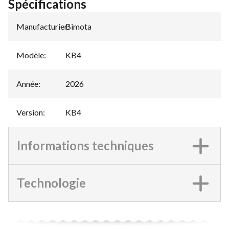
Spécifications
Manufacturier
Bimota
:
Modèle
:
KB4
Année
:
2026
Version
:
KB4
Informations techniques
Technologie