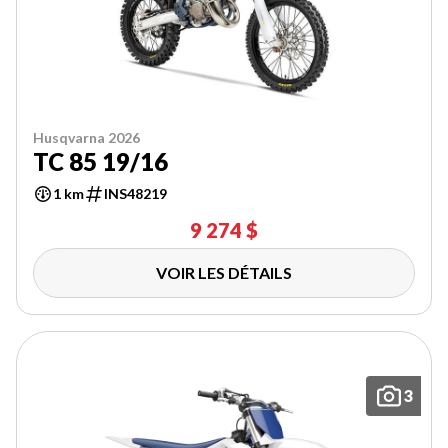
Husqvarna 2026
TC 85 19/16
1 km
INS48219
9 274 $
VOIR LES DÉTAILS
3