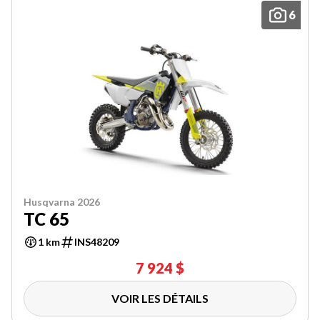
6
Husqvarna 2026
TC 65
1 km
INS48209
7 924 $
VOIR LES DÉTAILS