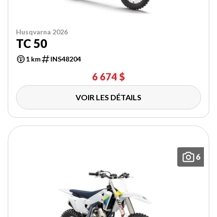
Husqvarna 2026
TC 50
1 km
INS48204
6 674 $
VOIR LES DÉTAILS
6