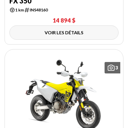
FX 350
1 km
INS48160
14 894 $
VOIR LES DÉTAILS
3