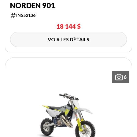
NORDEN 901
INS52136
18 144 $
VOIR LES DÉTAILS
6