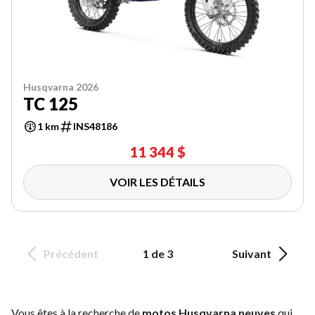
Husqvarna 2026
TC 125
1 km
INS48186
11 344 $
VOIR LES DÉTAILS
Précédent
1 de 3
Suivant
Vous êtes à la recherche de
motos Husqvarna neuves
qui