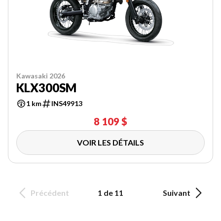
Kawasaki 2026
KLX300SM
1 km
INS49913
8 109 $
VOIR LES DÉTAILS
Précédent
1 de 11
Suivant