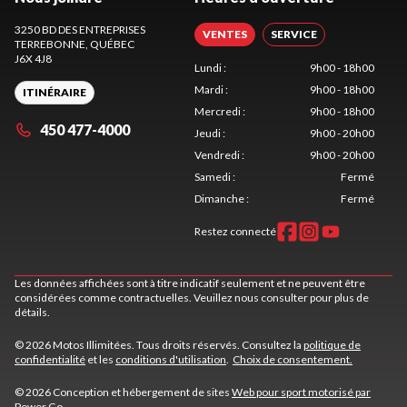
3250 BD DES ENTREPRISES
VENTES
SERVICE
TERREBONNE
, QUÉBEC
J6X 4J8
Lundi
:
9h00 - 18h00
Mardi
:
9h00 - 18h00
ITINÉRAIRE
Mercredi
:
9h00 - 18h00
450 477-4000
Jeudi
:
9h00 - 20h00
Vendredi
:
9h00 - 20h00
Samedi
:
Fermé
Dimanche
:
Fermé
Restez connecté
Les données affichées sont à titre indicatif seulement et ne peuvent être
considérées comme contractuelles. Veuillez nous consulter pour plus de
détails.
© 2026 Motos Illimitées. Tous droits réservés. Consultez la
politique de
confidentialité
et les
conditions d'utilisation
.
Choix de consentement.
© 2026 Conception et hébergement de sites
Web pour sport motorisé par
Power Go
.