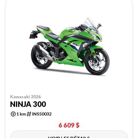
Kawasaki 2026
NINJA 300
1 km
INS50032
6 609 $