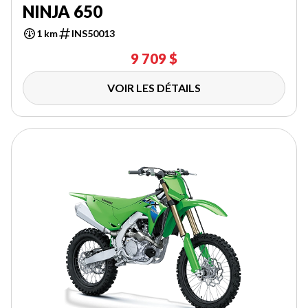
NINJA 650
1 km
INS50013
9 709 $
VOIR LES DÉTAILS