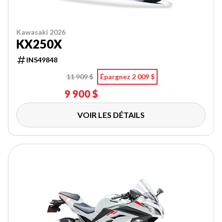
Kawasaki 2026
KX250X
INS49848
11 909 $
Épargnez 2 009 $
9 900 $
VOIR LES DÉTAILS