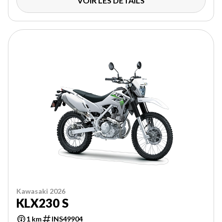
VOIR LES DÉTAILS
Kawasaki 2026
KLX230 S
1 km
INS49904