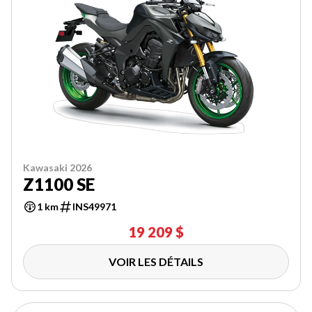
Kawasaki 2026
Z1100 SE
1 km
INS49971
19 209 $
VOIR LES DÉTAILS