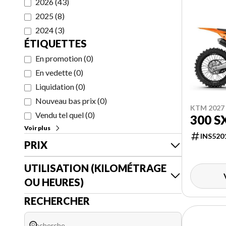
2026
(
43
)
2025
(
8
)
2024
(
3
)
ÉTIQUETTES
En promotion
(
0
)
En vedette
(
0
)
Liquidation
(
0
)
Nouveau bas prix
(
0
)
KTM 2027
Vendu tel quel
(
0
)
300 S
Voir plus
INS520
PRIX
UTILISATION (KILOMÉTRAGE
OU HEURES)
RECHERCHER