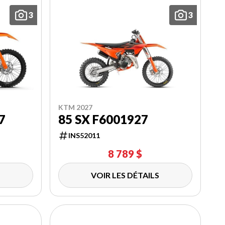
3
3
KTM 2027
7
85 SX F6001927
INS52011
8 789 $
VOIR LES DÉTAILS