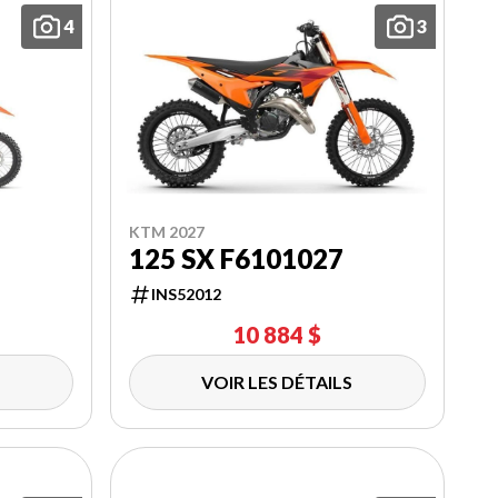
4
3
KTM 2027
125 SX F6101027
INS52012
10 884 $
VOIR LES DÉTAILS