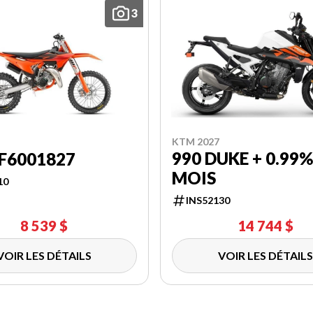
3
KTM 2027
990 DUKE + 0.99%
 F6001827
MOIS
10
INS52130
8 539 $
14 744 $
VOIR LES DÉTAILS
VOIR LES DÉTAILS