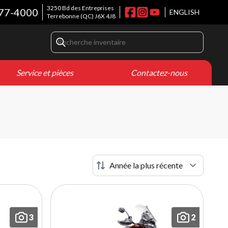
3250 Bd des Entreprises
77-4000
ENGLISH
Terrebonne
(QC)
J6X 4J8
Service et pièces
Contactez-nous
3
2