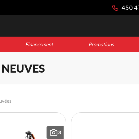
450 4
Financement
Promotions
 NEUVES
ouvées
3