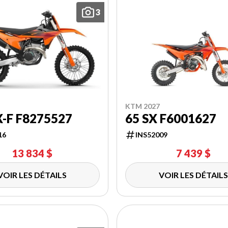
3
KTM 2027
X-F F8275527
65 SX F6001627
16
INS52009
13 834 $
7 439 $
VOIR LES DÉTAILS
VOIR LES DÉTAILS