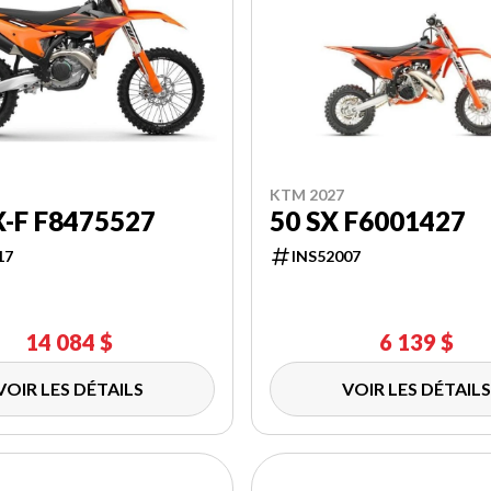
KTM 2027
X-F F8475527
50 SX F6001427
17
INS52007
14 084 $
6 139 $
VOIR LES DÉTAILS
VOIR LES DÉTAILS