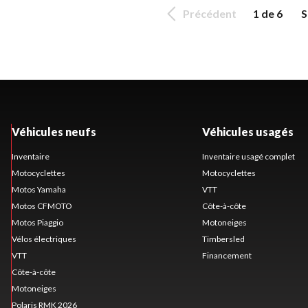
Précédent
1 de 6
S
Véhicules neufs
Véhicules usagés
Inventaire
Inventaire usagé complet
Motocyclettes
Motocyclettes
Motos Yamaha
VTT
Motos CFMOTO
Côte-à-côte
Motos Piaggio
Motoneiges
Vélos électriques
Timbersled
VTT
Financement
Côte-à-côte
Motoneiges
Polaris RMK 2026