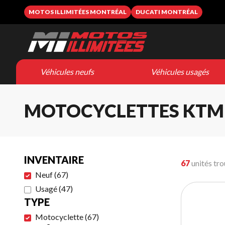
MOTOS ILLIMITÉES MONTRÉAL
DUCATI MONTRÉAL
Véhicules neufs
Véhicules usagés
MOTOCYCLETTES KTM
INVENTAIRE
67
unités tr
Neuf
(
67
)
Usagé
(
47
)
TYPE
Motocyclette
(
67
)