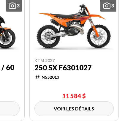
3
3
KTM 2027
 / 60
250 SX F6301027
INS52013
11 584 $
VOIR LES DÉTAILS