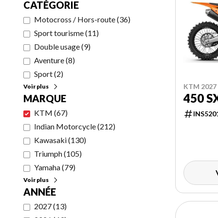
CATÉGORIE
Motocross / Hors-route
(
36
)
Sport tourisme
(
11
)
Double usage
(
9
)
Aventure
(
8
)
Sport
(
2
)
KTM 2027
Voir plus
450 S
MARQUE
KTM
(
67
)
INS520
Indian Motorcycle
(
212
)
Kawasaki
(
130
)
Triumph
(
105
)
Yamaha
(
79
)
Voir plus
ANNÉE
2027
(
13
)