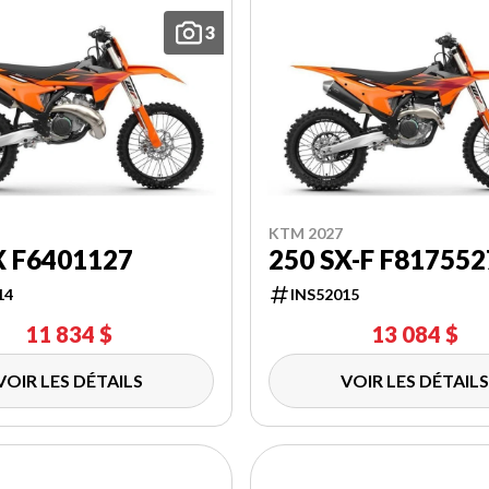
3
KTM 2027
X F6401127
250 SX-F F817552
14
INS52015
11 834 $
13 084 $
VOIR LES DÉTAILS
VOIR LES DÉTAILS