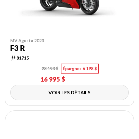
MV Agusta 2023
F3 R
81715
23 193 $
Épargnez 6 198 $
16 995 $
VOIR LES DÉTAILS