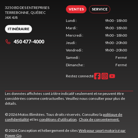
3250 BD DES ENTREPRISES
VENTES
SERVICE
TERREBONNE
, QUÉBEC
J6X 4J8
Lundi
:
9h00 - 18h00
Mardi
:
9h00 - 18h00
ITINÉRAIRE
Mercredi
:
9h00 - 18h00
450 477-4000
Jeudi
:
9h00 - 20h00
Vendredi
:
9h00 - 20h00
Samedi
:
Fermé
Dimanche
:
Fermé
Restez connecté
Les données affichées sont à titre indicatif seulement et ne peuvent être
considérées comme contractuelles. Veuillez nous consulter pour plus de
détails.
© 2026 Motos Illimitées. Tous droits réservés. Consultez la
politique de
confidentialité
et les
conditions d'utilisation
.
Choix de consentement.
© 2026 Conception et hébergement de sites
Web pour sport motorisé par
Power Go
.