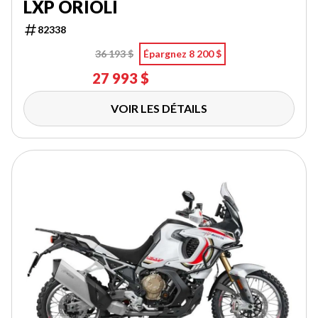
LXP ORIOLI
82338
36 193 $
Épargnez 8 200 $
27 993 $
VOIR LES DÉTAILS