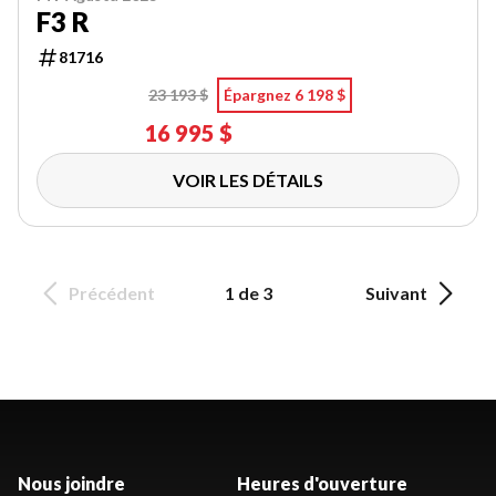
F3 R
81716
23 193 $
Épargnez 6 198 $
16 995 $
VOIR LES DÉTAILS
Précédent
1 de 3
Suivant
Nous joindre
Heures d'ouverture