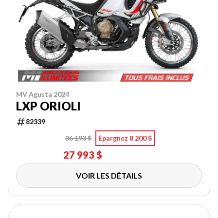
MV Agusta 2024
LXP ORIOLI
82339
36 193 $
Épargnez 8 200 $
27 993 $
VOIR LES DÉTAILS