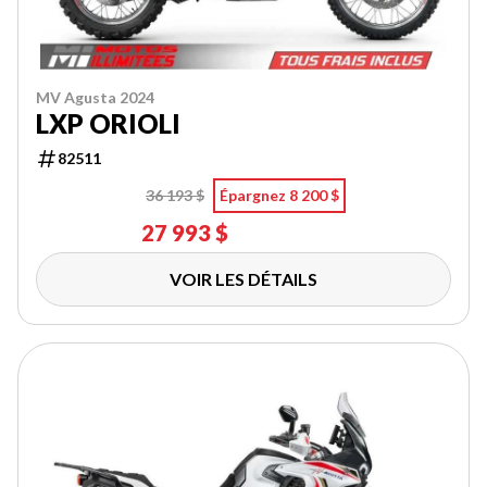
MV Agusta 2024
LXP ORIOLI
82511
36 193 $
Épargnez 8 200 $
27 993 $
VOIR LES DÉTAILS