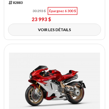
82883
30 293 $
Épargnez 6 300 $
23 993 $
VOIR LES DÉTAILS