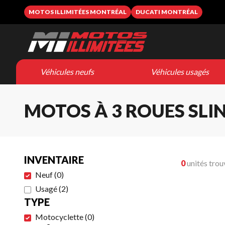
MOTOS ILLIMITÉES MONTRÉAL
DUCATI MONTRÉAL
Véhicules neufs
Véhicules usagés
MOTOS À 3 ROUES SL
INVENTAIRE
0
unités trou
Neuf
(
0
)
Usagé
(
2
)
TYPE
Motocyclette
(
0
)