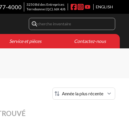
3250 Bd des Entreprises
77-4000
ENGLISH
Terrebonne
(QC)
J6X 4J8
Service et pièces
Contactez-nous
TROUVÉ