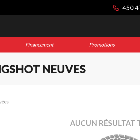
450 4
Financement
Promotions
INGSHOT NEUVES
vées
AUCUN RÉSULTAT 