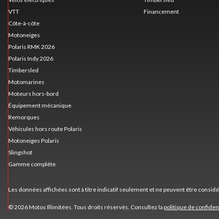
VTT
Financement
Côte-à-côte
Motoneiges
Polaris RMK 2026
Polaris Indy 2026
Timbersled
Motomarines
Moteurs hors-bord
Équipement mécanique
Remorques
Véhicules hors route Polaris
Motoneiges Polaris
Slingshot
Gamme complète
Les données affichées sont à titre indicatif seulement et ne peuvent être consid
© 2026 Motos Illimitées. Tous droits réservés. Consultez la
politique de confident