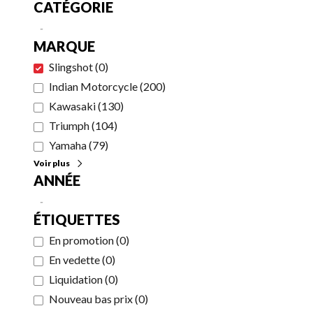
CATÉGORIE
-
MARQUE
Slingshot
(
0
)
Indian Motorcycle
(
200
)
Kawasaki
(
130
)
Triumph
(
104
)
Yamaha
(
79
)
Voir plus
ANNÉE
-
ÉTIQUETTES
En promotion
(
0
)
En vedette
(
0
)
Liquidation
(
0
)
Nouveau bas prix
(
0
)