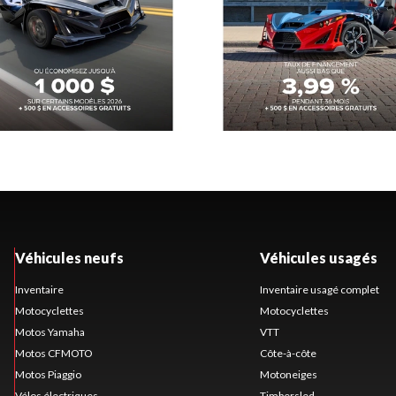
Véhicules neufs
Véhicules usagés
Inventaire
Inventaire usagé complet
Motocyclettes
Motocyclettes
Motos Yamaha
VTT
Motos CFMOTO
Côte-à-côte
Motos Piaggio
Motoneiges
Vélos électriques
Timbersled