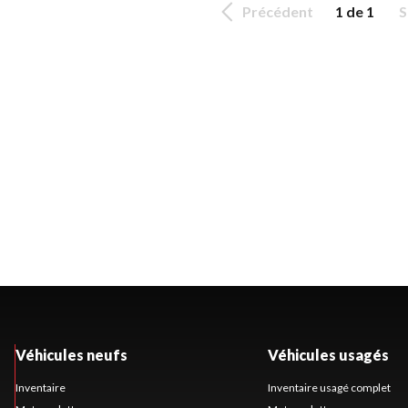
Précédent
1 de 1
S
Véhicules neufs
Véhicules usagés
Inventaire
Inventaire usagé complet