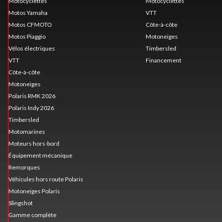
Motocyclettes
Motocyclettes
Motos Yamaha
VTT
Motos CFMOTO
Côte-à-côte
Motos Piaggio
Motoneiges
Vélos électriques
Timbersled
VTT
Financement
Côte-à-côte
Motoneiges
Polaris RMK 2026
Polaris Indy 2026
Timbersled
Motomarines
Moteurs hors-bord
Équipement mécanique
Remorques
Véhicules hors route Polaris
Motoneiges Polaris
Slingshot
Gamme complète