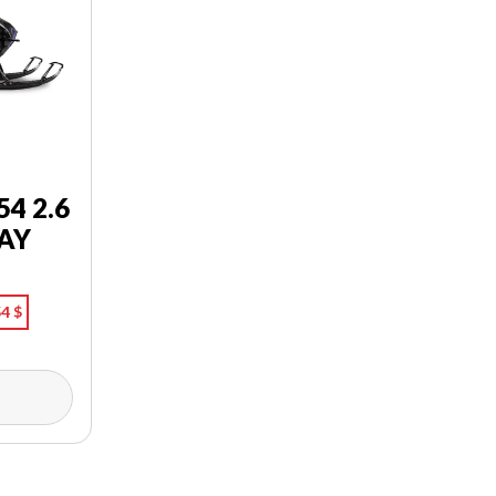
54 2.6
LAY
4 $