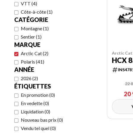
VTT
(
4
)
Côte-à-côte
(
1
)
CATÉGORIE
Montagne
(
1
)
Sentier
(
1
)
MARQUE
Arctic Cat
(
2
)
Arctic Cat
HCX 8
Polaris
(
41
)
ANNÉE
INS478
2026
(
2
)
22 8
ÉTIQUETTES
20 
En promotion
(
0
)
En vedette
(
0
)
Liquidation
(
0
)
Nouveau bas prix
(
0
)
Vendu tel quel
(
0
)