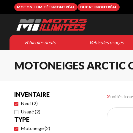
MOTOS ILLIMITÉES MONTRÉAL
DUCATI MONTRÉAL
Véhicules neufs
Véhicules usagés
MOTONEIGES ARCTIC 
INVENTAIRE
2
unités trou
Neuf
(
2
)
Usagé
(
2
)
TYPE
Motoneige
(
2
)