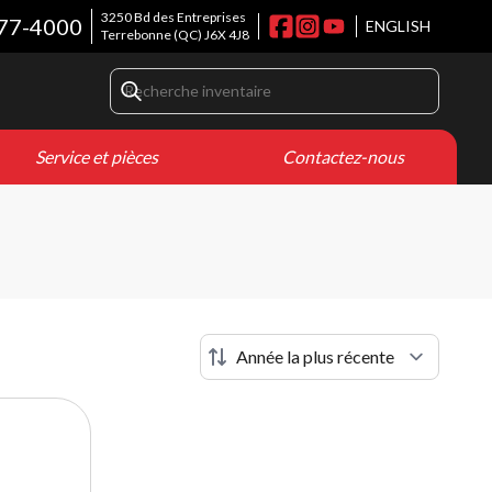
3250 Bd des Entreprises
77-4000
ENGLISH
Terrebonne
(QC)
J6X 4J8
Service et pièces
Contactez-nous