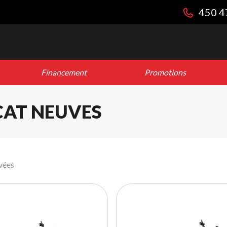
450 4
Financement
Promotions
CAT NEUVES
vées