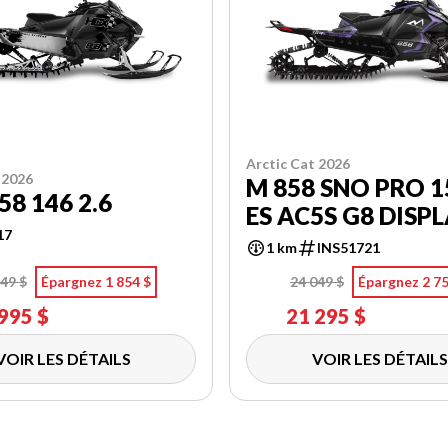
Arctic Cat 2026
 2026
M 858 SNO PRO 1
58 146 2.6
ES AC5S G8 DISP
17
1 km
INS51721
49 $
Épargnez 1 854 $
24 049 $
Épargnez 2 75
995 $
21 295 $
VOIR LES DÉTAILS
VOIR LES DÉTAILS