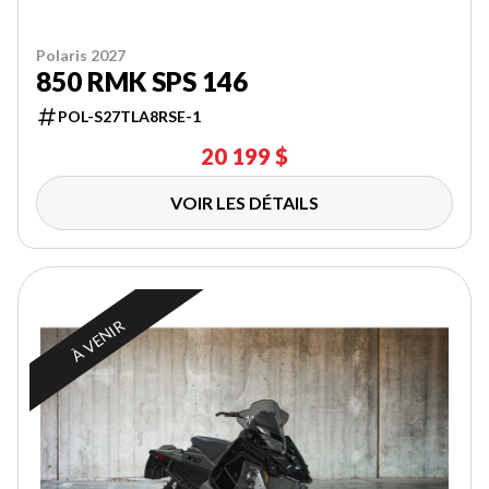
Polaris 2027
850 RMK SPS 146
POL-S27TLA8RSE-1
20 199 $
VOIR LES DÉTAILS
À VENIR