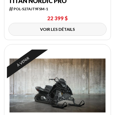
TITAN NORDIC PRO
POL-S27AJT9FSM-1
22 399 $
VOIR LES DÉTAILS
À VENIR