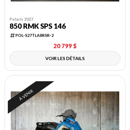
Polaris 2027
850 RMK SPS 146
POL-S27TLA8RSR-2
20 799 $
VOIR LES DÉTAILS
À VENIR