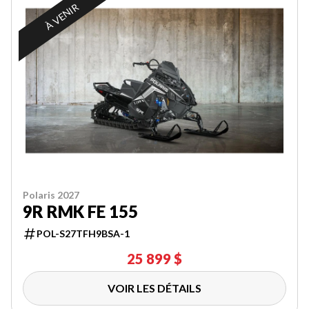
À VENIR
Polaris 2027
9R RMK FE 155
POL-S27TFH9BSA-1
25 899 $
VOIR LES DÉTAILS