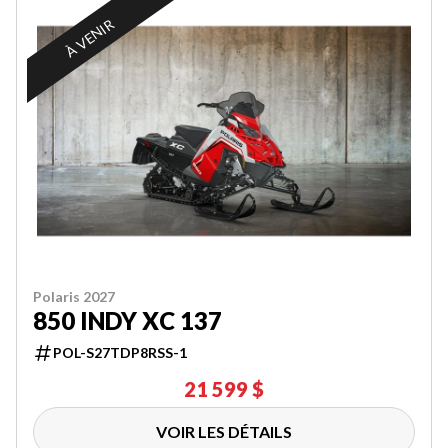
À VENIR
Polaris 2027
850 INDY XC 137
POL-S27TDP8RSS-1
21 599 $
VOIR LES DÉTAILS