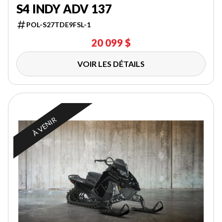
S4 INDY ADV 137
POL-S27TDE9FSL-1
20 099 $
VOIR LES DÉTAILS
À VENIR