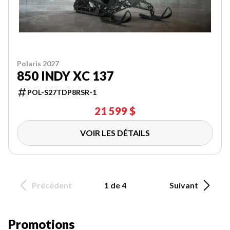
Polaris 2027
850 INDY XC 137
POL-S27TDP8RSR-1
21 599 $
VOIR LES DÉTAILS
Précédent
1 de 4
Suivant
Promotions