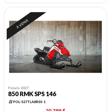
À VENIR
Polaris 2027
850 RMK SPS 146
POL-S27TLA8RSS-1
20 799 $