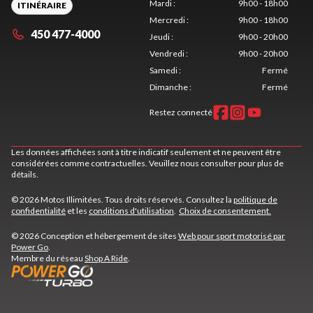
Mardi
:
9h00 - 18h00
ITINÉRAIRE
Mercredi
:
9h00 - 18h00
450 477-4000
Jeudi
:
9h00 - 20h00
Vendredi
:
9h00 - 20h00
Samedi
:
Fermé
Dimanche
:
Fermé
Restez connecté
Les données affichées sont à titre indicatif seulement et ne peuvent être
considérées comme contractuelles. Veuillez nous consulter pour plus de
détails.
© 2026 Motos Illimitées. Tous droits réservés. Consultez la
politique de
confidentialité
et les
conditions d'utilisation
.
Choix de consentement.
© 2026 Conception et hébergement de sites
Web pour sport motorisé par
Power Go
.
Membre du réseau
Shop A Ride
.