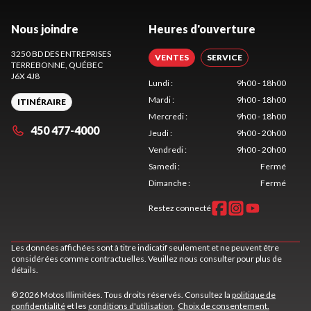
Nous joindre
Heures d'ouverture
3250 BD DES ENTREPRISES
VENTES
SERVICE
TERREBONNE
, QUÉBEC
J6X 4J8
Lundi
:
9h00 - 18h00
Mardi
:
9h00 - 18h00
ITINÉRAIRE
Mercredi
:
9h00 - 18h00
450 477-4000
Jeudi
:
9h00 - 20h00
Vendredi
:
9h00 - 20h00
Samedi
:
Fermé
Dimanche
:
Fermé
Restez connecté
Les données affichées sont à titre indicatif seulement et ne peuvent être
considérées comme contractuelles. Veuillez nous consulter pour plus de
détails.
© 2026 Motos Illimitées. Tous droits réservés. Consultez la
politique de
confidentialité
et les
conditions d'utilisation
.
Choix de consentement.