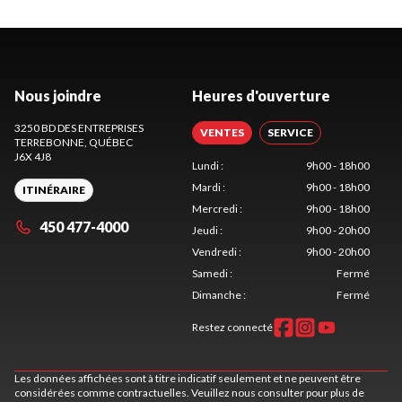
Nous joindre
Heures d'ouverture
3250 BD DES ENTREPRISES
VENTES
SERVICE
TERREBONNE
, QUÉBEC
J6X 4J8
Lundi
:
9h00 - 18h00
Mardi
:
9h00 - 18h00
ITINÉRAIRE
Mercredi
:
9h00 - 18h00
450 477-4000
Jeudi
:
9h00 - 20h00
Vendredi
:
9h00 - 20h00
Samedi
:
Fermé
Dimanche
:
Fermé
Restez connecté
Les données affichées sont à titre indicatif seulement et ne peuvent être
considérées comme contractuelles. Veuillez nous consulter pour plus de