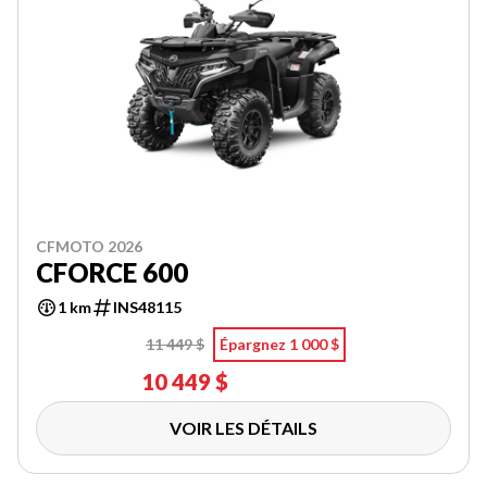
CFMOTO 2026
CFORCE 600
1 km
INS48115
11 449 $
Épargnez 1 000 $
10 449 $
VOIR LES DÉTAILS