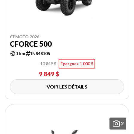
CFMOTO 2026
CFORCE 500
1 km
INS48105
10 849 $
Épargnez 1 000 $
9 849 $
VOIR LES DÉTAILS
2