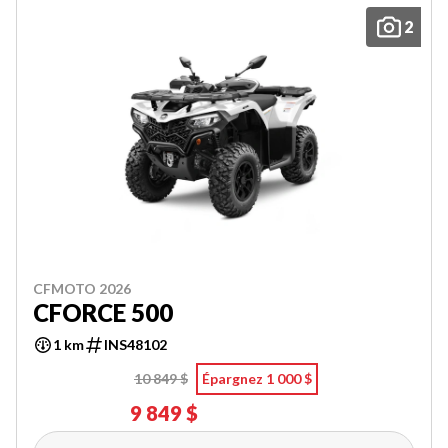
2
CFMOTO 2026
CFORCE 500
1 km
INS48102
10 849 $
Épargnez 1 000 $
9 849 $