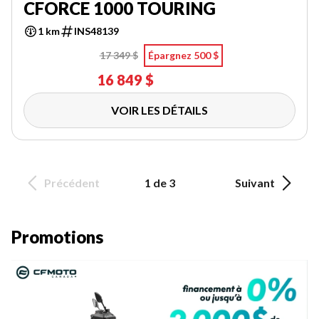
CFORCE 1000 TOURING
1 km
INS48139
17 349 $
Épargnez 500 $
16 849 $
VOIR LES DÉTAILS
Précédent
1 de 3
Suivant
Promotions