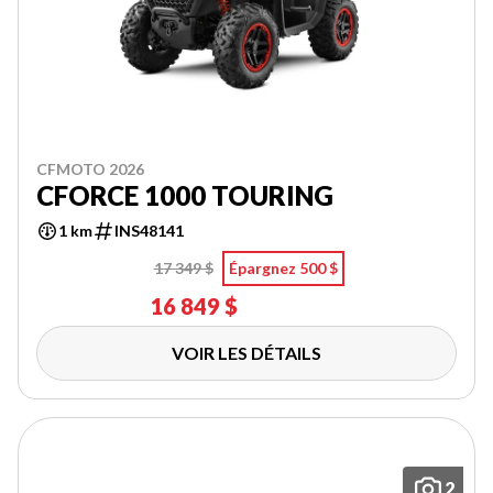
CFMOTO 2026
CFORCE 1000 TOURING
1 km
INS48141
17 349 $
Épargnez 500 $
16 849 $
VOIR LES DÉTAILS
2