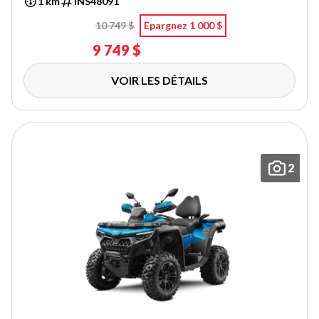
1 km
INS48091
10 749 $
Épargnez 1 000 $
9 749 $
VOIR LES DÉTAILS
2