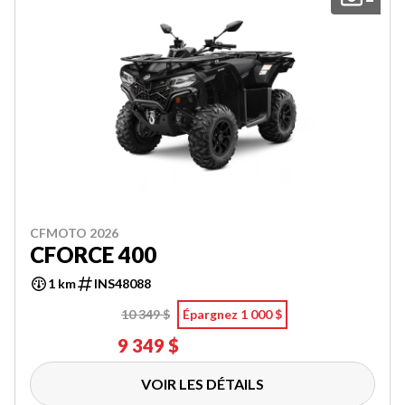
CFMOTO 2026
CFORCE 400
1 km
INS48088
10 349 $
Épargnez 1 000 $
9 349 $
VOIR LES DÉTAILS