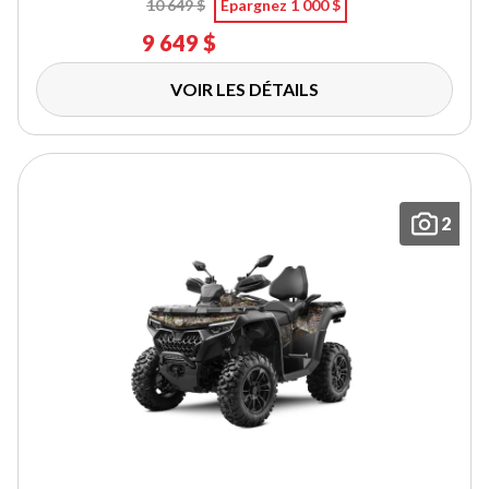
10 649 $
Épargnez 1 000 $
9 649 $
VOIR LES DÉTAILS
2