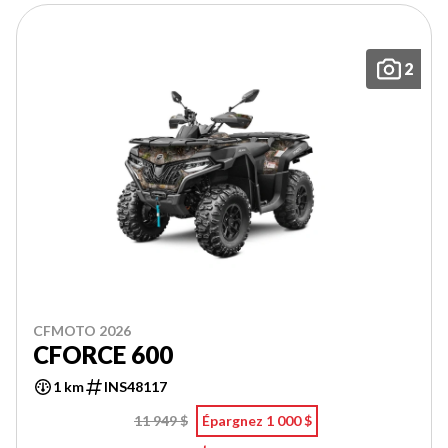
2
CFMOTO 2026
CFORCE 600
1 km
INS48117
11 949 $
Épargnez 1 000 $