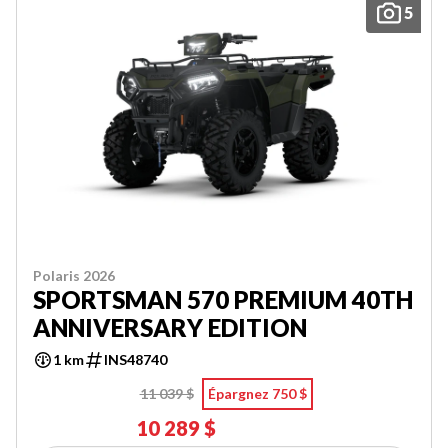
5
Polaris 2026
SPORTSMAN 570 PREMIUM 40TH
ANNIVERSARY EDITION
1 km
INS48740
11 039 $
Épargnez 750 $
10 289 $