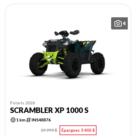
4
Polaris 2026
SCRAMBLER XP 1000 S
1 km
INS48876
19 999 $
Épargnez 3 405 $