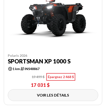
Polaris 2026
SPORTSMAN XP 1000 S
1 km
INS48867
19 499 $
Épargnez 2 468 $
17 031 $
VOIR LES DÉTAILS