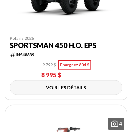
Polaris 2026
SPORTSMAN 450 H.O. EPS
INS48839
9 799 $
Épargnez 804 $
8 995 $
VOIR LES DÉTAILS
4