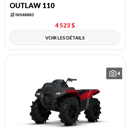
OUTLAW 110
INS48883
4 523 $
VOIR LES DÉTAILS
4