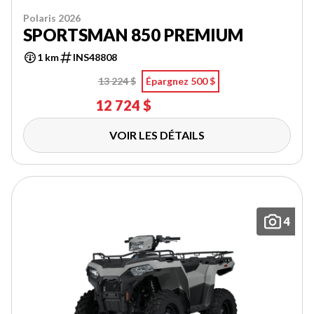
Polaris 2026
SPORTSMAN 850 PREMIUM
1 km
INS48808
13 224 $
Épargnez 500 $
12 724 $
VOIR LES DÉTAILS
4