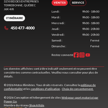
3250 BD DES ENTREPRISES
VENTES
SERVICE
TERREBONNE
, QUÉBEC
J6X 4J8
Lundi
:
9h00 - 18h00
Mardi
:
9h00 - 18h00
ITINÉRAIRE
Mercredi
:
9h00 - 18h00
450 477-4000
Jeudi
:
9h00 - 20h00
Vendredi
:
9h00 - 20h00
Samedi
:
Fermé
Dimanche
:
Fermé
Restez connecté
Les données affichées sont à titre indicatif seulement et ne peuvent être
considérées comme contractuelles. Veuillez nous consulter pour plus de
détails.
© 2026 Motos Illimitées. Tous droits réservés. Consultez la
politique de
confidentialité
et les
conditions d'utilisation
.
Choix de consentement.
© 2026 Conception et hébergement de sites
Web pour sport motorisé par
Power Go
.
Membre du réseau
Shop A Ride
.