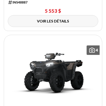
INS48887
5 553 $
VOIR LES DÉTAILS
4