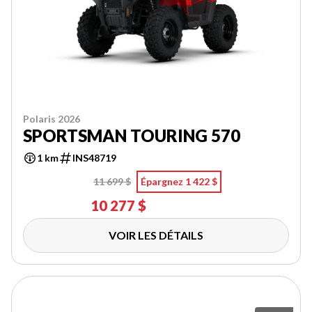
Polaris 2026
SPORTSMAN TOURING 570
1 km
INS48719
11 699 $
Épargnez 1 422 $
10 277 $
VOIR LES DÉTAILS