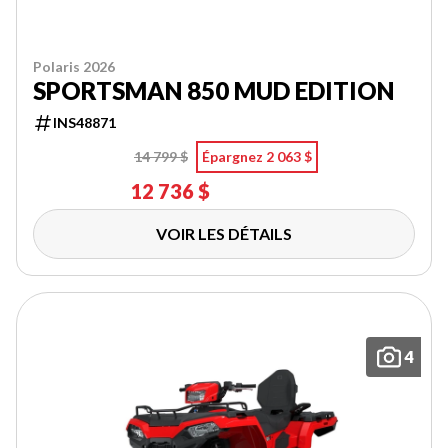
Polaris 2026
SPORTSMAN 850 MUD EDITION
INS48871
14 799 $
Épargnez 2 063 $
12 736 $
VOIR LES DÉTAILS
4