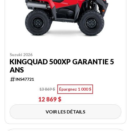
Suzuki 2026
KINGQUAD 500XP GARANTIE 5
ANS
INS47721
13 869 $
Épargnez 1 000 $
12 869 $
VOIR LES DÉTAILS