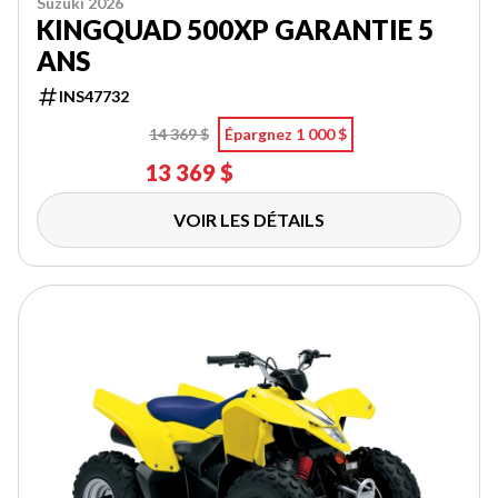
Suzuki 2026
KINGQUAD 500XP GARANTIE 5
ANS
INS47732
14 369 $
Épargnez 1 000 $
13 369 $
VOIR LES DÉTAILS