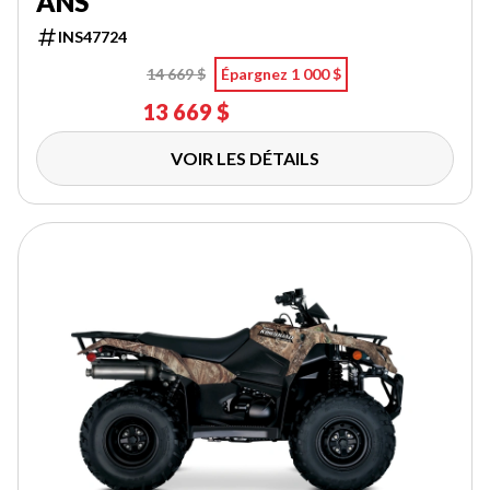
ANS
INS47724
14 669 $
Épargnez 1 000 $
13 669 $
VOIR LES DÉTAILS