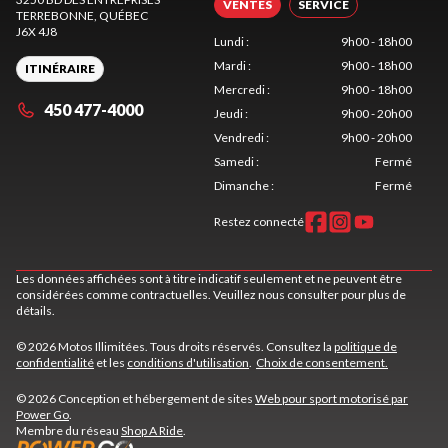
VENTES
SERVICE
TERREBONNE
, QUÉBEC
J6X 4J8
Lundi
:
9h00 - 18h00
Mardi
:
9h00 - 18h00
ITINÉRAIRE
Mercredi
:
9h00 - 18h00
450 477-4000
Jeudi
:
9h00 - 20h00
Vendredi
:
9h00 - 20h00
Samedi
:
Fermé
Dimanche
:
Fermé
Restez connecté
Les données affichées sont à titre indicatif seulement et ne peuvent être
considérées comme contractuelles. Veuillez nous consulter pour plus de
détails.
© 2026 Motos Illimitées. Tous droits réservés. Consultez la
politique de
confidentialité
et les
conditions d'utilisation
.
Choix de consentement.
© 2026 Conception et hébergement de sites
Web pour sport motorisé par
Power Go
.
Membre du réseau
Shop A Ride
.