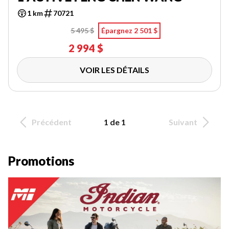
1 km
70721
5 495 $
Épargnez 2 501 $
2 994 $
VOIR LES DÉTAILS
Précédent
1 de 1
Suivant
Promotions