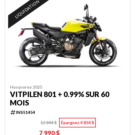
LIQUIDATION
Husqvarna 2025
VITPILEN 801 + 0.99% SUR 60
MOIS
INS51454
12 844 $
Épargnez 4 854 $
7 990 $