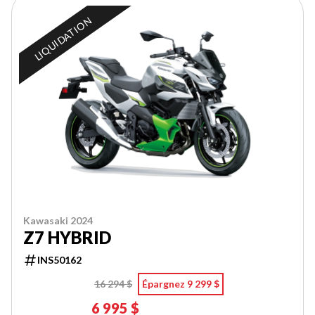
LIQUIDATION
Kawasaki 2024
Z7 HYBRID
INS50162
16 294 $
Épargnez 9 299 $
6 995 $