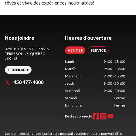
rêves et vivre des expériences inoubliables!
Nous joindre
Heures d'ouverture
3250 BD DES ENTREPRISES
VENTES
SERVICE
TERREBONNE
, QUÉBEC
J6X 4J8
Lundi
:
9h00 - 18h00
Mardi
:
9h00 - 18h00
ITINÉRAIRE
Mercredi
:
9h00 - 18h00
450 477-4000
Jeudi
:
9h00 - 20h00
Vendredi
:
9h00 - 20h00
Samedi
:
Fermé
Dimanche
:
Fermé
Restez connecté
Les données affichées sont à titre indicatif seulement et ne peuvent être