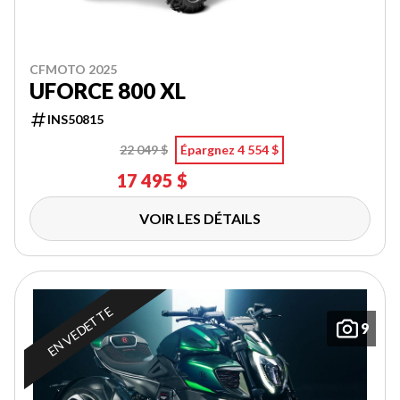
CFMOTO 2025
UFORCE 800 XL
INS50815
22 049 $
Épargnez 4 554 $
17 495 $
VOIR LES DÉTAILS
EN VEDETTE
9