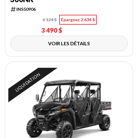
INS50906
6 124 $
Épargnez 2 634 $
3 490 $
VOIR LES DÉTAILS
LIQUIDATION