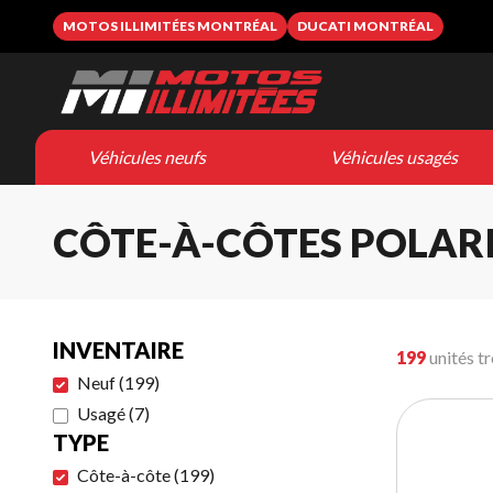
MOTOS ILLIMITÉES MONTRÉAL
DUCATI MONTRÉAL
Véhicules neufs
Véhicules usagés
CÔTE-À-CÔTES POLARI
INVENTAIRE
199
unités t
Neuf
(
199
)
Usagé
(
7
)
TYPE
Côte-à-côte
(
199
)