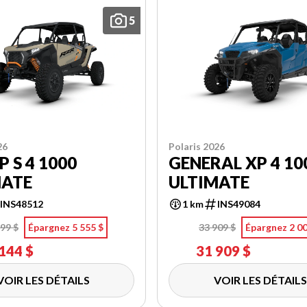
5
26
Polaris 2026
P S 4 1000
GENERAL XP 4 10
MATE
ULTIMATE
INS48512
1 km
INS49084
99 $
Épargnez 5 555 $
33 909 $
Épargnez 2 00
144 $
31 909 $
VOIR LES DÉTAILS
VOIR LES DÉTAILS