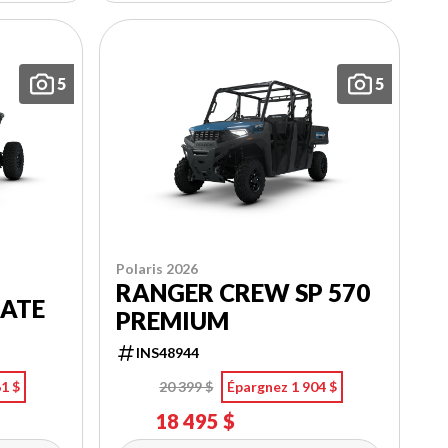
5
5
Polaris 2026
RANGER CREW SP 570
MATE
PREMIUM
INS48944
1 $
20 399 $
Épargnez 1 904 $
18 495 $