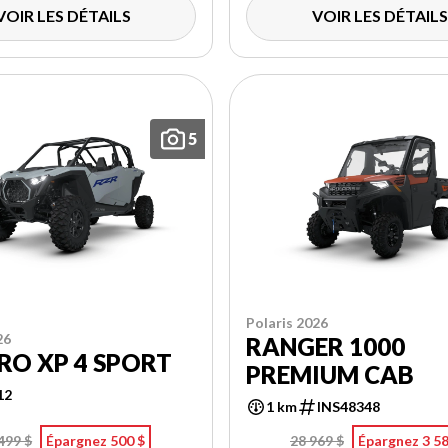
VOIR LES DÉTAILS
VOIR LES DÉTAILS
5
Polaris 2026
26
RANGER 1000
RO XP 4 SPORT
PREMIUM CAB
12
1 km
INS48348
499 $
Épargnez 500 $
28 969 $
Épargnez 3 58