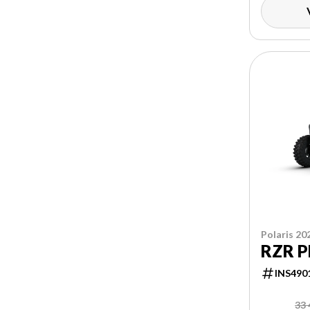
Polaris 20
RZR P
INS490
33 