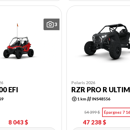
3
26
Polaris 2026
00 EFI
RZR PRO R ULTI
69
1 km
INS48556
54 399 $
Épargnez 7 16
8 043 $
47 238 $