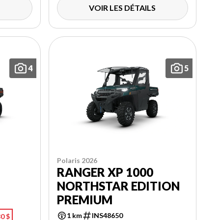
VOIR LES DÉTAILS
4
5
Polaris 2026
RANGER XP 1000
NORTHSTAR EDITION
PREMIUM
1 km
INS48650
0 $