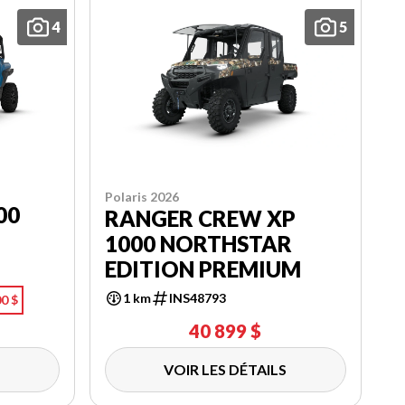
4
5
Polaris 2026
00
RANGER CREW XP
1000 NORTHSTAR
EDITION PREMIUM
1 km
INS48793
0 $
40 899 $
VOIR LES DÉTAILS