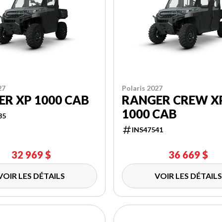
27
Polaris 2027
R XP 1000 CAB
RANGER CREW X
1000 CAB
35
INS47541
32 969 $
36 669 $
VOIR LES DÉTAILS
VOIR LES DÉTAILS