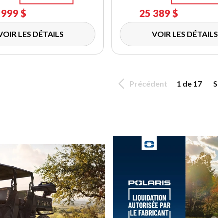
 999 $
25 389 $
VOIR LES DÉTAILS
VOIR LES DÉTAILS
Précédent
1 de 17
S