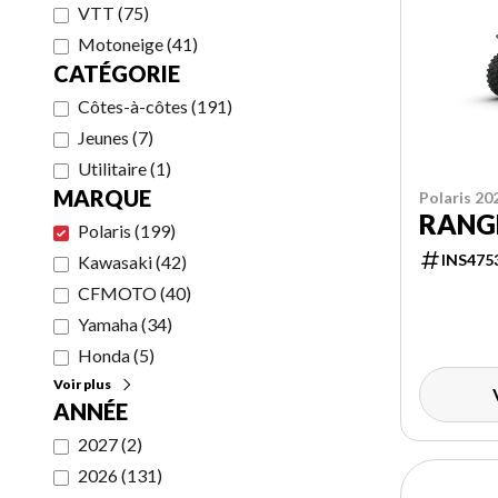
VTT
(
75
)
Motoneige
(
41
)
CATÉGORIE
Côtes-à-côtes
(
191
)
Jeunes
(
7
)
Utilitaire
(
1
)
MARQUE
Polaris 20
RANGE
Polaris
(
199
)
INS475
Kawasaki
(
42
)
CFMOTO
(
40
)
Yamaha
(
34
)
Honda
(
5
)
Voir plus
ANNÉE
2027
(
2
)
2026
(
131
)