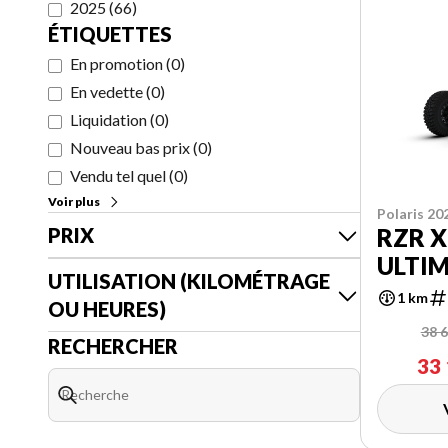
2025
(
66
)
ÉTIQUETTES
En promotion
(
0
)
En vedette
(
0
)
Liquidation
(
0
)
Nouveau bas prix
(
0
)
Vendu tel quel
(
0
)
Voir plus
Polaris 20
PRIX
RZR X
ULTI
UTILISATION (KILOMÉTRAGE
1 km
OU HEURES)
38 6
RECHERCHER
33 