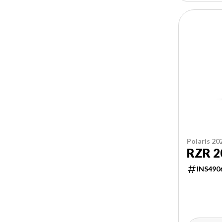
Polaris 20
RZR 2
INS490