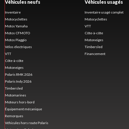
Véhicules neufs
Véhicules usagés
Inventaire
Inventaire usagé complet
Motocyclettes
Motocyclettes
Motos Yamaha
VTT
Motos CFMOTO
Côte-à-côte
Motos Piaggio
Motoneiges
Vélos électriques
Timbersled
VTT
Financement
Côte-à-côte
Motoneiges
Polaris RMK 2026
Polaris Indy 2026
Timbersled
Motomarines
Moteurs hors-bord
Équipement mécanique
Remorques
Véhicules hors route Polaris