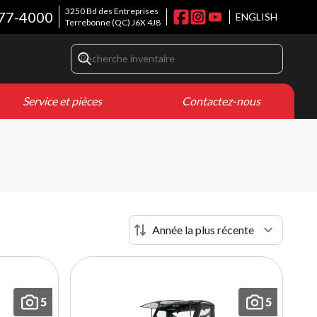
3250 Bd des Entreprises
77-4000
ENGLISH
Terrebonne
(QC)
J6X 4J8
Service et pièces
Contactez-nous
5
5