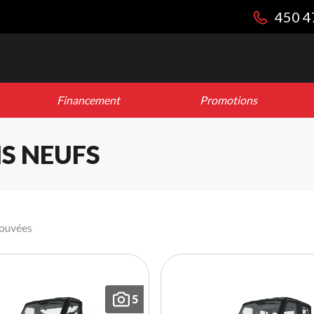
450 4
Financement
Promotions
S NEUFS
rouvées
5