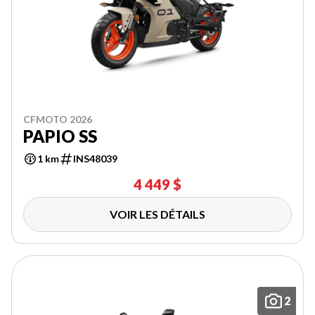
CFMOTO 2026
PAPIO SS
1 km
INS48039
4 449 $
VOIR LES DÉTAILS
2