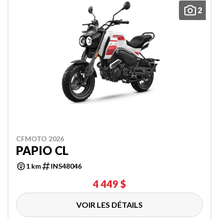
2
CFMOTO 2026
PAPIO CL
1 km
INS48046
4 449 $
VOIR LES DÉTAILS