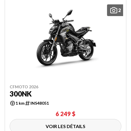
2
CFMOTO 2026
300NK
1 km
INS48051
6 249 $
VOIR LES DÉTAILS