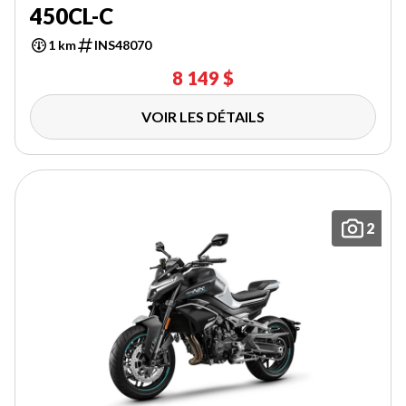
450CL-C
1 km
INS48070
8 149 $
VOIR LES DÉTAILS
2