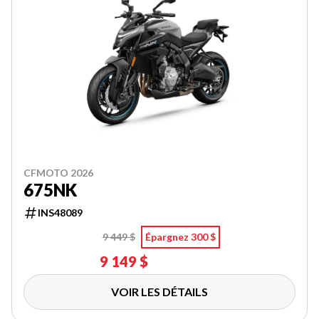
CFMOTO 2026
675NK
INS48089
9 449 $
Épargnez 300 $
9 149 $
VOIR LES DÉTAILS