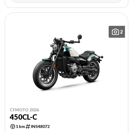
2
CFMOTO 2026
450CL-C
1 km
INS48072