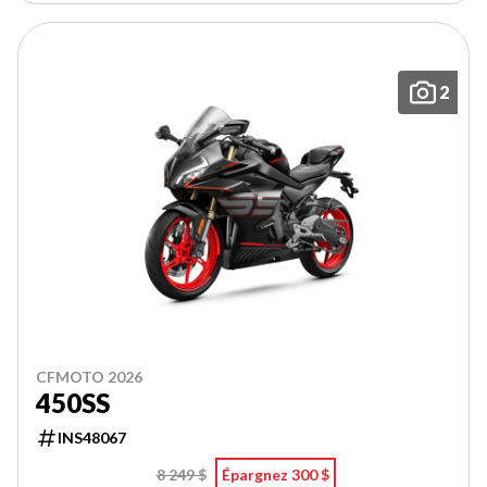
2
CFMOTO 2026
450SS
INS48067
8 249 $
Épargnez 300 $