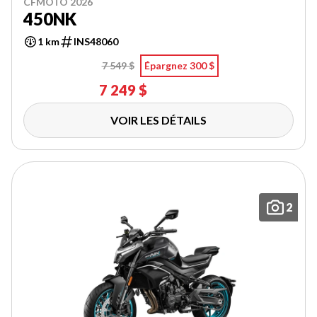
CFMOTO 2026
450NK
1 km
INS48060
7 549 $
Épargnez 300 $
7 249 $
VOIR LES DÉTAILS
2