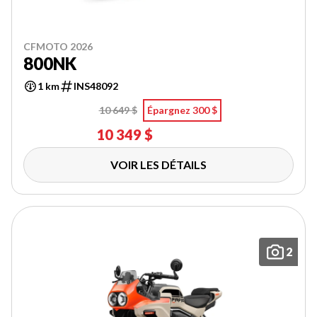
CFMOTO 2026
800NK
1 km
INS48092
10 649 $
Épargnez 300 $
10 349 $
VOIR LES DÉTAILS
2