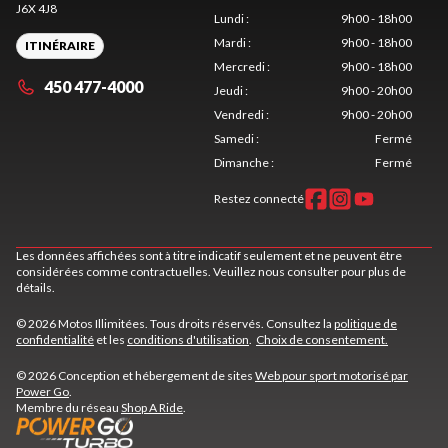
J6X 4J8
Lundi
:
9h00 - 18h00
Mardi
:
9h00 - 18h00
ITINÉRAIRE
Mercredi
:
9h00 - 18h00
450 477-4000
Jeudi
:
9h00 - 20h00
Vendredi
:
9h00 - 20h00
Samedi
:
Fermé
Dimanche
:
Fermé
Restez connecté
Les données affichées sont à titre indicatif seulement et ne peuvent être
considérées comme contractuelles. Veuillez nous consulter pour plus de
détails.
© 2026 Motos Illimitées. Tous droits réservés. Consultez la
politique de
confidentialité
et les
conditions d'utilisation
.
Choix de consentement.
© 2026 Conception et hébergement de sites
Web pour sport motorisé par
Power Go
.
Membre du réseau
Shop A Ride
.