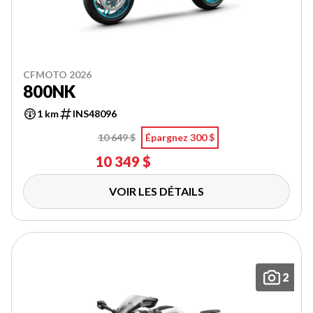
CFMOTO 2026
800NK
1 km
INS48096
10 649 $
Épargnez 300 $
10 349 $
VOIR LES DÉTAILS
2