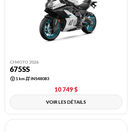
CFMOTO 2026
675SS
1 km
INS48083
10 749 $
VOIR LES DÉTAILS