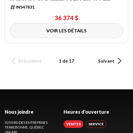
INS47831
36 374 $
VOIR LES DÉTAILS
Précédent
1 de 17
Suivant
Nous joindre
Heures d'ouverture
3250 BD DES ENTREPRISES
VENTES
SERVICE
TERREBONNE
, QUÉBEC
J6X 4J8