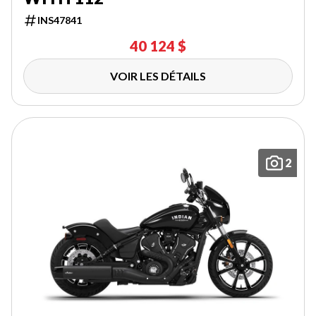
INS47841
40 124 $
VOIR LES DÉTAILS
2