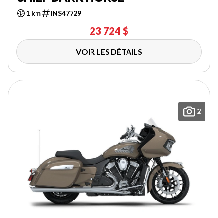
1 km
INS47729
23 724 $
VOIR LES DÉTAILS
2