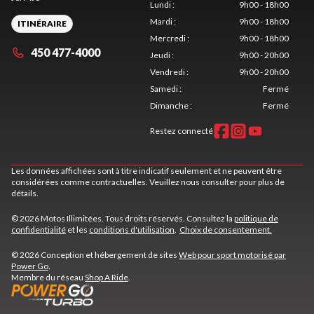
Lundi
:
9h00 - 18h00
Mardi
:
9h00 - 18h00
ITINÉRAIRE
Mercredi
:
9h00 - 18h00
450 477-4000
Jeudi
:
9h00 - 20h00
Vendredi
:
9h00 - 20h00
Samedi
:
Fermé
Dimanche
:
Fermé
Restez connecté
Les données affichées sont à titre indicatif seulement et ne peuvent être
considérées comme contractuelles. Veuillez nous consulter pour plus de
détails.
© 2026 Motos Illimitées. Tous droits réservés. Consultez la
politique de
confidentialité
et les
conditions d'utilisation
.
Choix de consentement.
© 2026 Conception et hébergement de sites
Web pour sport motorisé par
Power Go
.
Membre du réseau
Shop A Ride
.