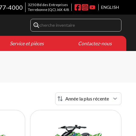
3250 Bd des Entreprises
77-4000
ENGLISH
Terrebonne
(QC)
J6X 4J8
Service et pièces
Contactez-nous