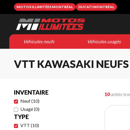
MOTOS ILLIMITÉES MONTRÉAL
DUCATI MONTRÉAL
Véhicules neufs
Véhicules usagés
VTT KAWASAKI NEUFS
INVENTAIRE
10
unités tr
Neuf
(
10
)
Usagé
(
0
)
TYPE
VTT
(
10
)