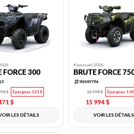
2026
Kawasaki 2026
 FORCE 300
BRUTE FORCE 750
13
INS49796
994 $
Épargnez 523 $
16 994 $
Épargnez 1 00
471 $
15 994 $
VOIR LES DÉTAILS
VOIR LES DÉTAILS