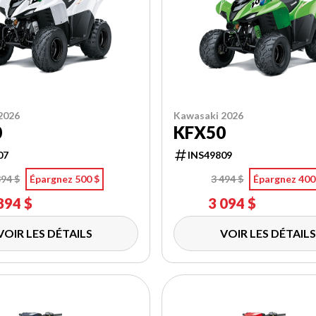
2026
Kawasaki 2026
0
KFX50
07
INS49809
394 $
Épargnez 500 $
3 494 $
Épargnez 400
894 $
3 094 $
VOIR LES DÉTAILS
VOIR LES DÉTAILS