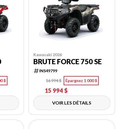
Kawasaki 2026
0
BRUTE FORCE 750 SE
INS49799
0 $
16 994 $
Épargnez 1 000 $
15 994 $
VOIR LES DÉTAILS