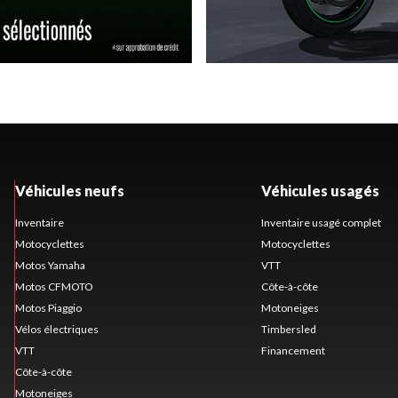
Véhicules neufs
Véhicules usagés
Inventaire
Inventaire usagé complet
Motocyclettes
Motocyclettes
Motos Yamaha
VTT
Motos CFMOTO
Côte-à-côte
Motos Piaggio
Motoneiges
Vélos électriques
Timbersled
VTT
Financement
Côte-à-côte
Motoneiges