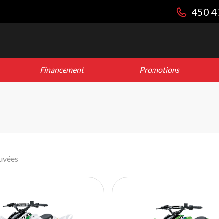
450 4
Financement
Promotions
ouvées