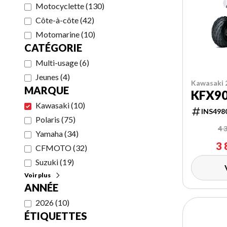
Motocyclette
(
130
)
Côte-à-côte
(
42
)
Motomarine
(
10
)
CATÉGORIE
Multi-usage
(
6
)
Jeunes
(
4
)
Kawasaki 
MARQUE
KFX9
Kawasaki
(
10
)
INS498
Polaris
(
75
)
4 
Yamaha
(
34
)
3 
CFMOTO
(
32
)
Suzuki
(
19
)
Voir plus
ANNÉE
2026
(
10
)
ÉTIQUETTES