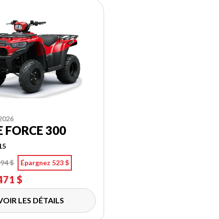
2026
 FORCE 300
15
994 $
Épargnez 523 $
471 $
VOIR LES DÉTAILS