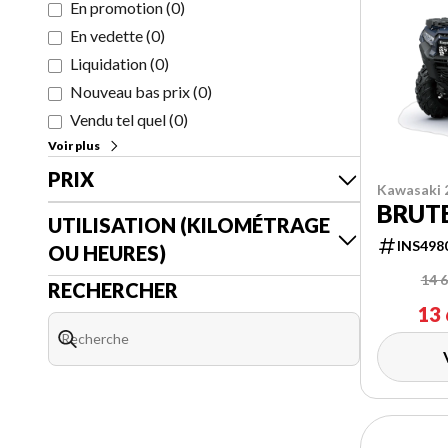
En promotion
(
0
)
En vedette
(
0
)
Liquidation
(
0
)
Nouveau bas prix
(
0
)
Vendu tel quel
(
0
)
Voir plus
PRIX
Kawasaki 
BRUTE
UTILISATION (KILOMÉTRAGE
INS498
OU HEURES)
14 6
RECHERCHER
13 