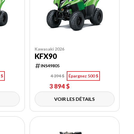
Kawasaki 2026
KFX90
INS49805
 $
4 394 $
Épargnez 500 $
3 894 $
VOIR LES DÉTAILS