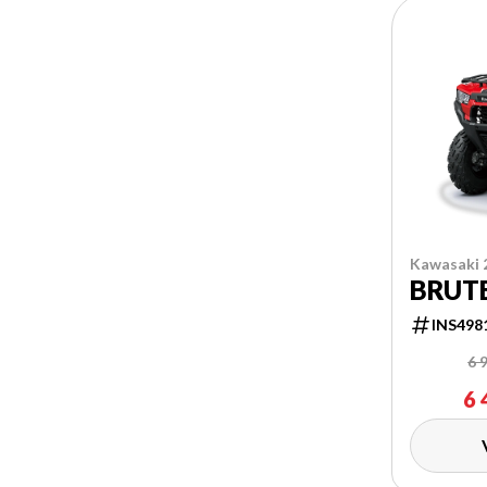
Kawasaki 
BRUTE
INS498
6 
6 