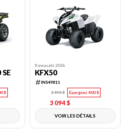
Kawasaki 2026
 SE
KFX50
INS49811
0 $
3 494 $
Épargnez 400 $
3 094 $
VOIR LES DÉTAILS