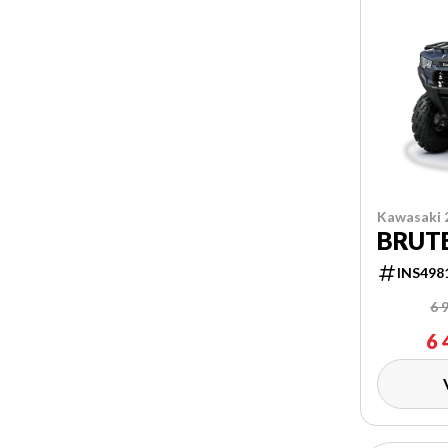
Kawasaki 
BRUTE
INS498
6 
6 