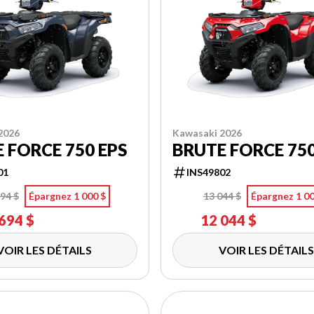
2026
Kawasaki 2026
 FORCE 750 EPS
BRUTE FORCE 75
01
INS49802
94 $
Épargnez 1 000 $
13 044 $
Épargnez 1 00
694 $
12 044 $
VOIR LES DÉTAILS
VOIR LES DÉTAILS