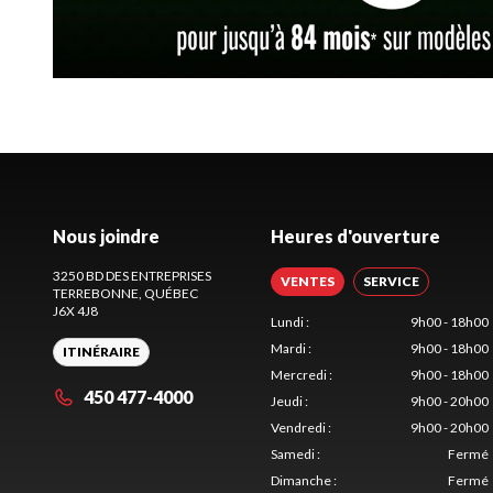
Nous joindre
Heures d'ouverture
3250 BD DES ENTREPRISES
VENTES
SERVICE
TERREBONNE
, QUÉBEC
J6X 4J8
Lundi
:
9h00 - 18h00
Mardi
:
9h00 - 18h00
ITINÉRAIRE
Mercredi
:
9h00 - 18h00
450 477-4000
Jeudi
:
9h00 - 20h00
Vendredi
:
9h00 - 20h00
Samedi
:
Fermé
Dimanche
:
Fermé