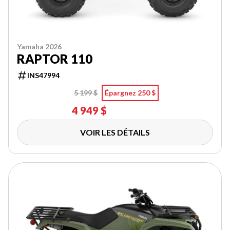
Yamaha 2026
RAPTOR 110
INS47994
5 199 $
Épargnez 250 $
4 949 $
VOIR LES DÉTAILS