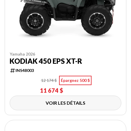
Yamaha 2026
KODIAK 450 EPS XT-R
INS48003
12 174 $
Épargnez 500 $
11 674 $
VOIR LES DÉTAILS