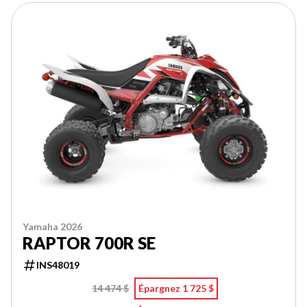
Yamaha 2026
RAPTOR 700R SE
INS48019
14 474 $
Épargnez 1 725 $