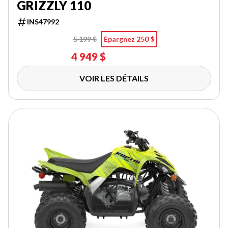
GRIZZLY 110
INS47992
5 199 $
Épargnez 250 $
4 949 $
VOIR LES DÉTAILS