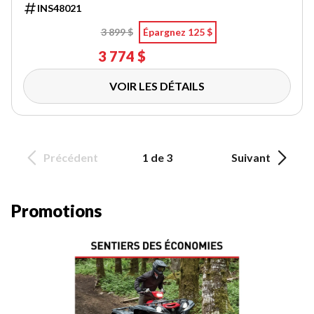
INS48021
3 899 $
Épargnez 125 $
3 774 $
VOIR LES DÉTAILS
Précédent
1 de 3
Suivant
Promotions