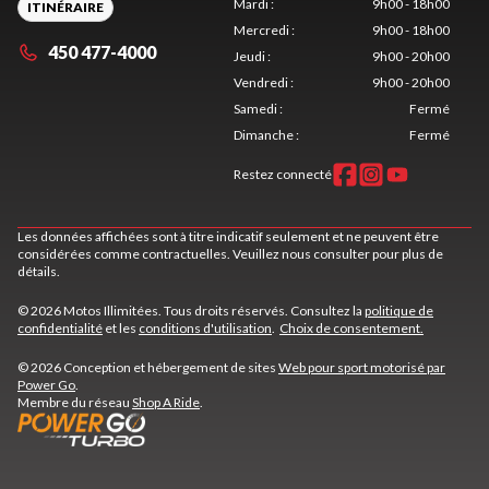
Mardi
:
9h00 - 18h00
ITINÉRAIRE
Mercredi
:
9h00 - 18h00
450 477-4000
Jeudi
:
9h00 - 20h00
Vendredi
:
9h00 - 20h00
Samedi
:
Fermé
Dimanche
:
Fermé
Restez connecté
Les données affichées sont à titre indicatif seulement et ne peuvent être
considérées comme contractuelles. Veuillez nous consulter pour plus de
détails.
© 2026 Motos Illimitées. Tous droits réservés. Consultez la
politique de
confidentialité
et les
conditions d'utilisation
.
Choix de consentement.
© 2026 Conception et hébergement de sites
Web pour sport motorisé par
Power Go
.
Membre du réseau
Shop A Ride
.