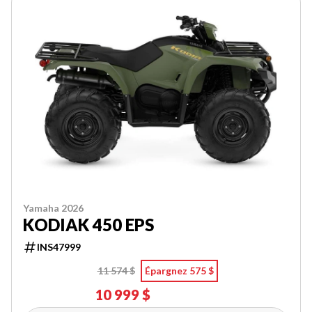
Yamaha 2026
KODIAK 450 EPS
INS47999
11 574 $
Épargnez 575 $
10 999 $