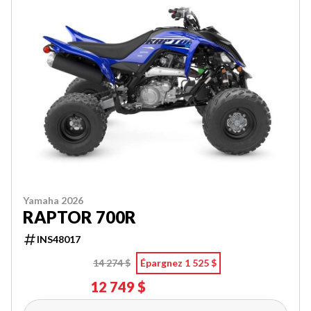
Yamaha 2026
RAPTOR 700R
INS48017
14 274 $
Épargnez 1 525 $
12 749 $