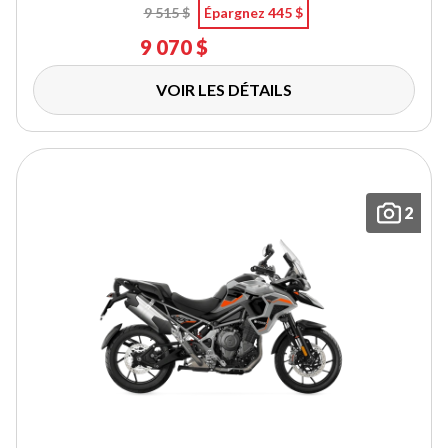
9 515 $
Épargnez 445 $
9 070 $
VOIR LES DÉTAILS
2