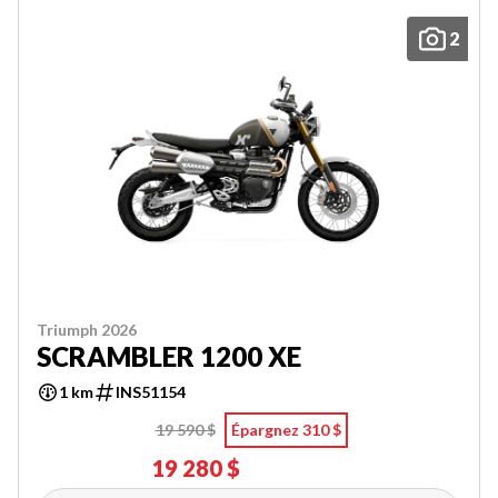
2
Triumph 2026
SCRAMBLER 1200 XE
1 km
INS51154
19 590 $
Épargnez 310 $
19 280 $