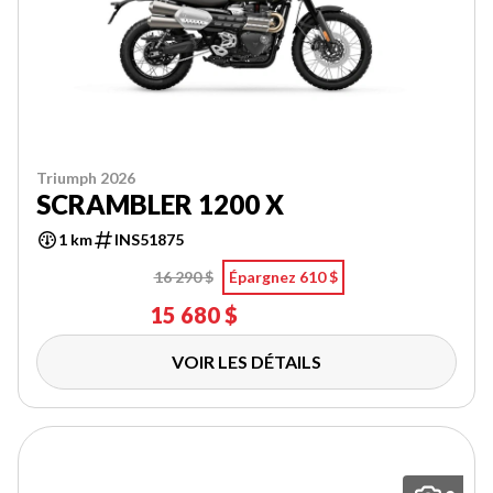
Triumph 2026
SCRAMBLER 1200 X
1 km
INS51875
16 290 $
Épargnez 610 $
15 680 $
VOIR LES DÉTAILS