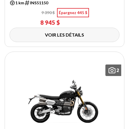
1 km
INS51150
9 390 $
Épargnez 445 $
8 945 $
VOIR LES DÉTAILS
2