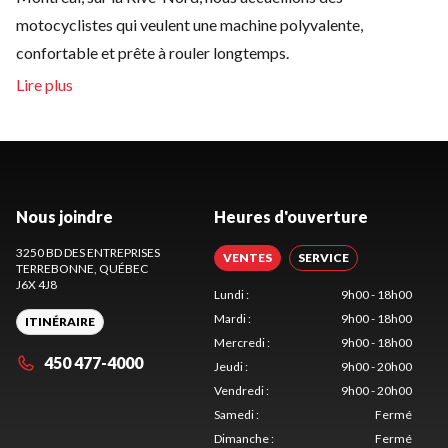
motocyclistes qui veulent une machine polyvalente,
confortable et prête à rouler longtemps.
Nous joindre
Heures d'ouverture
3250 BD DES ENTREPRISES
VENTES
SERVICE
TERREBONNE
, QUÉBEC
J6X 4J8
Lundi
:
9h00 - 18h00
Mardi
:
9h00 - 18h00
ITINÉRAIRE
Mercredi
:
9h00 - 18h00
450 477-4000
Jeudi
:
9h00 - 20h00
Vendredi
:
9h00 - 20h00
Samedi
:
Fermé
Dimanche
:
Fermé