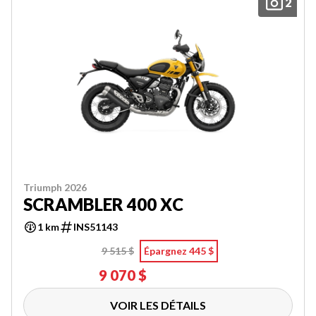
2
Triumph 2026
SCRAMBLER 400 XC
1 km
INS51143
9 515 $
Épargnez 445 $
9 070 $
VOIR LES DÉTAILS