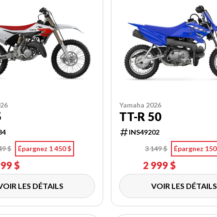
026
Yamaha 2026
5
TT-R 50
34
INS49202
49 $
Épargnez 1 450 $
3 149 $
Épargnez 150
299 $
2 999 $
VOIR LES DÉTAILS
VOIR LES DÉTAILS