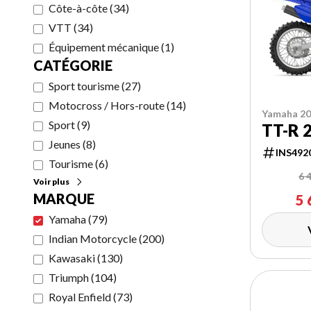
Côte-à-côte
(
34
)
VTT
(
34
)
Équipement mécanique
(
1
)
CATÉGORIE
Sport tourisme
(
27
)
Motocross / Hors-route
(
14
)
Yamaha 2
Sport
(
9
)
TT-R 
Jeunes
(
8
)
INS492
Tourisme
(
6
)
6 
Voir plus
MARQUE
5 
Yamaha
(
79
)
Indian Motorcycle
(
200
)
Kawasaki
(
130
)
Triumph
(
104
)
Royal Enfield
(
73
)