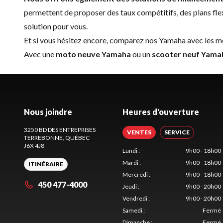
permettent de proposer des taux compétitifs, des plans fle
solution pour vous.
Et si vous hésitez encore, comparez nos Yamaha avec les
me
Avec une
moto neuve Yamaha
ou un
scooter neuf Yama
Nous joindre
Heures d'ouverture
3250 BD DES ENTREPRISES
VENTES
SERVICE
TERREBONNE
, QUÉBEC
J6X 4J8
Lundi
:
9h00 - 18h00
Mardi
:
9h00 - 18h00
ITINÉRAIRE
Mercredi
:
9h00 - 18h00
450 477-4000
Jeudi
:
9h00 - 20h00
Vendredi
:
9h00 - 20h00
Samedi
:
Fermé
Dimanche
:
Fermé