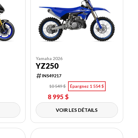
Yamaha 2026
YZ250
INS49217
10 549 $
Épargnez 1 554 $
8 995 $
VOIR LES DÉTAILS