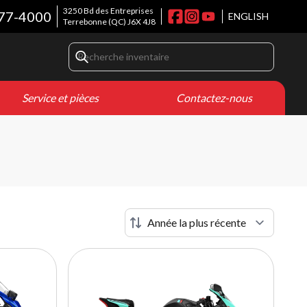
3250 Bd des Entreprises
77-4000
ENGLISH
Terrebonne
(QC)
J6X 4J8
Service et pièces
Contactez-nous