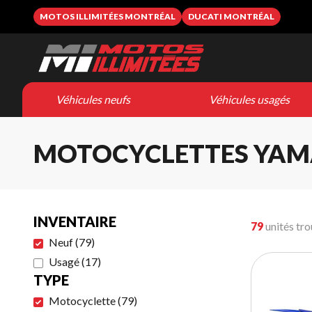
MOTOS ILLIMITÉES MONTRÉAL
DUCATI MONTRÉAL
Véhicules neufs
Véhicules usagés
MOTOCYCLETTES YAM
INVENTAIRE
79
unités tr
Neuf
(
79
)
Usagé
(
17
)
TYPE
Motocyclette
(
79
)