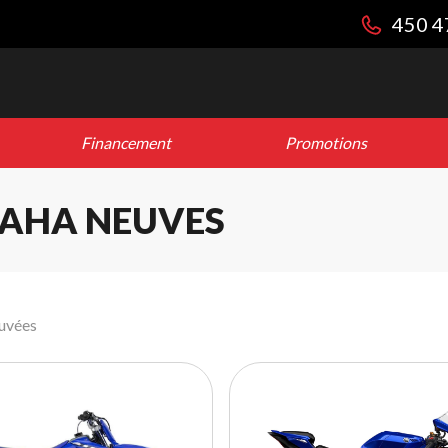
450 4
Financement
Promotions
AHA NEUVES
ouvées