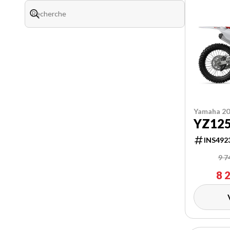
Yamaha 2
YZ12
INS492
9 7
8 