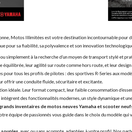
onne, Motos Illimitées est votre destination incontournable pour d
 pour sa fiabilité, sa polyvalence et son innovation technologiqu
u simplement à la recherche d’un moyen de transport stylé et prati
 équilibrée, leur agilité sur route comme hors route, et leur desig
pour tous les profils de pilotes : des sportives R-Series aux modèl
ffrir une conduite fluide, sécuritaire et excitante.
tion idéale. Leur format compact, leur faible consommation d’essence
intègrent des fonctionnalités modernes, un style dynamique et une
s grands inventaires de motos neuves Yamaha et scooter ne
n. Notre équipe de passionnés vous guide dans le choix du modèle qu
t souples
, avec ou sans acompte, adaptées à votre profil. Nos parte