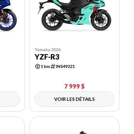
Yamaha 2026
YZF-R3
1 km
INS49221
7 999 $
VOIR LES DÉTAILS