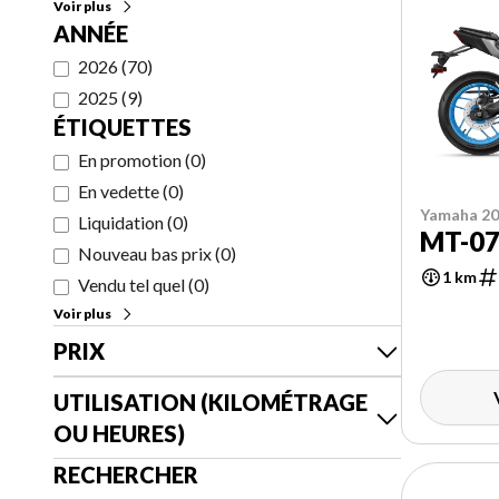
Voir plus
ANNÉE
2026
(
70
)
2025
(
9
)
ÉTIQUETTES
En promotion
(
0
)
En vedette
(
0
)
Yamaha 2
Liquidation
(
0
)
MT-0
Nouveau bas prix
(
0
)
1 km
Vendu tel quel
(
0
)
Voir plus
PRIX
UTILISATION (KILOMÉTRAGE
OU HEURES)
RECHERCHER