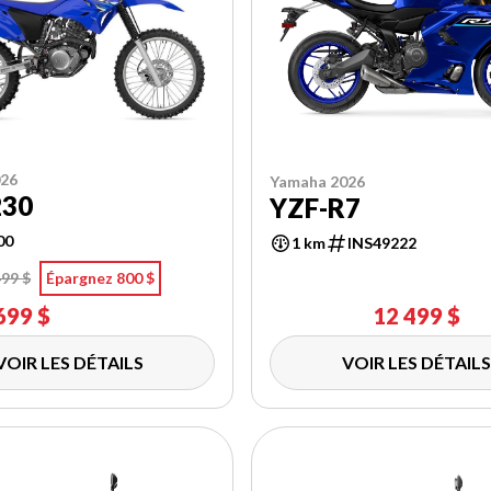
026
Yamaha 2026
230
YZF-R7
00
1 km
INS49222
499 $
Épargnez 800 $
699 $
12 499 $
VOIR LES DÉTAILS
VOIR LES DÉTAILS