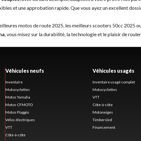
xibles et une approbation rapide. Que vous ayez un excellent dossi
illeures motos de route 2025
, les
meilleurs scooters 50cc 2025
ou
ha
, vous misez sur la durabilité, la technologie et le plaisir de ro
Véhicules neufs
Véhicules usagés
Inventaire
Inventaire usagé complet
Motocyclettes
Motocyclettes
Motos Yamaha
VTT
Motos CFMOTO
Côte-à-côte
Motos Piaggio
Motoneiges
Vélos électriques
Timbersled
VTT
Financement
Côte-à-côte