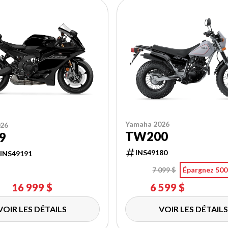
Yamaha 2026
026
TW200
9
INS49180
INS49191
7 099 $
Épargnez 500
16 999 $
6 599 $
VOIR LES DÉTAILS
VOIR LES DÉTAILS