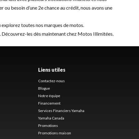
er ou besoin d’une 2e chance au crédit, nous avons une
 explorez toutes nos
marques de motos
.
uler. Découvrez-les dès maintenant chez Motos Illimitées.
Liens utiles
Contactez-nous
Blogue
Notre équipe
Financement
Services Financiers Yamaha
Yamaha Canada
Promotions
Promotions maison