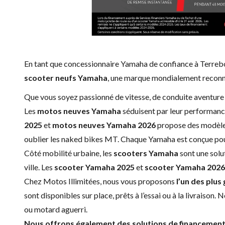
En tant que
concessionnaire Yamaha
de confiance à Terreb
scooter neufs Yamaha
, une marque mondialement reconnue
Que vous soyez passionné de vitesse, de conduite aventure o
Les
motos neuves Yamaha
séduisent par leur performance
2025
et
motos neuves Yamaha 2026
propose des modèles 
oublier les naked bikes MT. Chaque Yamaha est conçue pour o
Côté mobilité urbaine, les
scooters Yamaha
sont une solu
ville. Les
scooter Yamaha 2025
et
scooter Yamaha 2026
Chez Motos Illimitées, nous vous proposons
l’un des plu
sont disponibles sur place, prêts à l’essai ou à la livraiso
ou motard aguerri.
Nous offrons également des
solutions de financemen