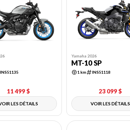
026
Yamaha 2026
7
MT-10 SP
INS51135
1 km
INS51118
11 499 $
23 099 $
VOIR LES DÉTAILS
VOIR LES DÉTAILS