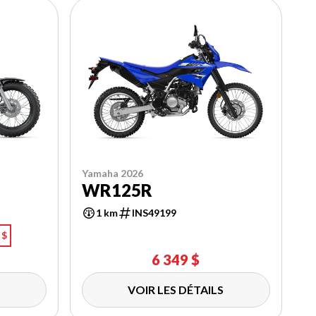
Yamaha 2026
WR125R
1 km
INS49199
 $
6 349 $
VOIR LES DÉTAILS