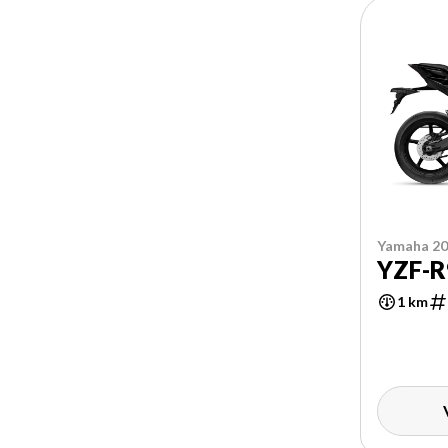
Yamaha 2
YZF-R
1 km