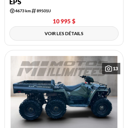
EPS
4673 km
89501U
10 995 $
VOIR LES DÉTAILS
13