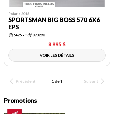
Polaris 2018
SPORTSMAN BIG BOSS 570 6X6
EPS
6426 km
89329U
8 995 $
VOIR LES DÉTAILS
Précédent
1 de 1
Suivant
Promotions