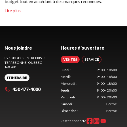
budget tout en accédant à des marques reconnues.
Nous joindre
Heures d'ouverture
3250 BD DES ENTREPRISES
VENTES
SERVICE
TERREBONNE
, QUÉBEC
J6X 4J8
Lundi
:
9h00 - 18h00
Mardi
:
9h00 - 18h00
ITINÉRAIRE
Mercredi
:
9h00 - 18h00
450 477-4000
Jeudi
:
9h00 - 20h00
Vendredi
:
9h00 - 20h00
Samedi
:
Fermé
Dimanche
:
Fermé
Restez connecté